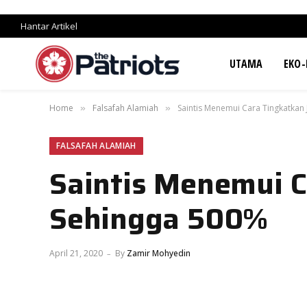
Hantar Artikel
UTAMA
EKO-
Home
Falsafah Alamiah
Saintis Menemui Cara Tingkatkan
»
»
FALSAFAH ALAMIAH
Saintis Menemui 
Sehingga 500%
April 21, 2020
By
Zamir Mohyedin