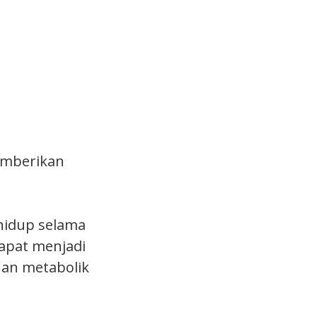
mberikan
hidup selama
dapat menjadi
uan metabolik