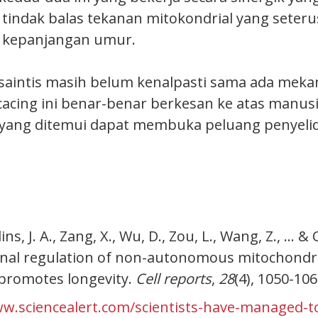
tindak balas tekanan mitokondrial yang seter
 kepanjangan umur.
saintis masih belum kenalpasti sama ada mek
cacing ini benar-benar berkesan ke atas manusi
yang ditemui dapat membuka peluang penyelid
llins, J. A., Zang, X., Wu, D., Zou, L., Wang, Z., … &
onal regulation of non-autonomous mitochondri
promotes longevity.
Cell reports
,
28
(4), 1050-106
ww.sciencealert.com/scientists-have-managed-t