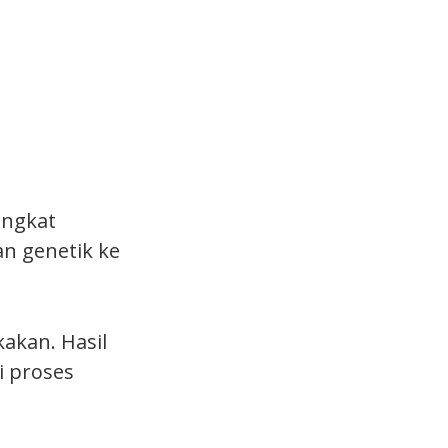
ingkat
n genetik ke
kakan. Hasil
i proses