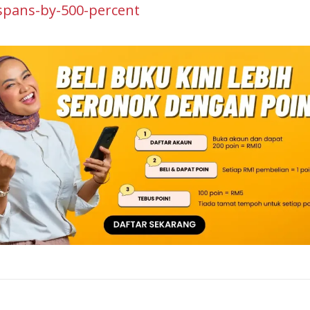
spans-by-500-percent