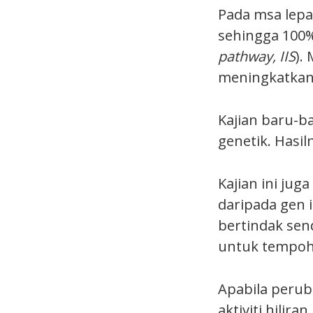
Pada msa lepas
sehingga 100%
pathway, IIS
).
meningkatkan 
Kajian baru-b
genetik. Hasil
Kajian ini ju
daripada gen 
bertindak sen
untuk tempoh
Apabila perub
aktiviti hilir