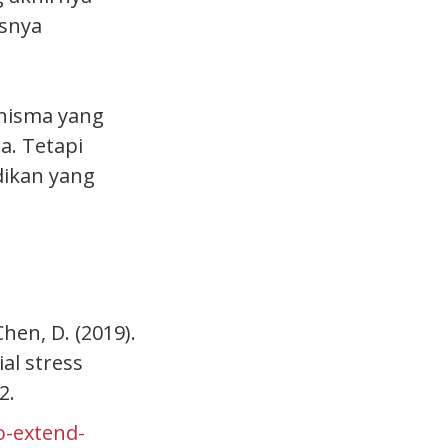
usnya
anisma yang
a. Tetapi
ikan yang
 Chen, D. (2019).
al stress
2.
o-extend-