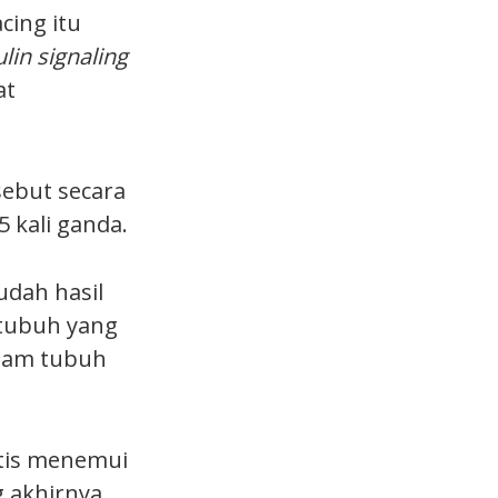
cing itu
ulin signaling
at
sebut secara
5 kali ganda.
dah hasil
 tubuh yang
alam tubuh
ntis menemui
g akhirnya