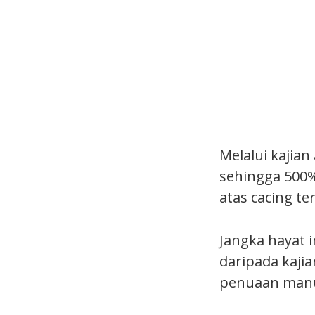
Melalui kajian
sehingga 500
atas cacing te
Jangka hayat i
daripada kaji
penuaan manus