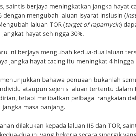
, saintis berjaya meningkatkan jangka hayat ca
 dengan mengubah laluan isyarat inslusin (
ins
 Mengubah laluan TOR (
target of rapamycin
) dap
jangkat hayat sehingga 30%.
aru ini berjaya mengubah kedua-dua laluan ter
nya jangka hayat cacing itu meningkat 4 hingga 
ga menunjukkan bahawa penuaan bukanlah semu
individu ataupun sejenis laluan tertentu dalam
dirian, tetapi melibatkan pelbagai rangkaian d
 jangka masa panjang.
ahan dilakukan kepada laluan IIS dan TOR, sai
an kedua-dua ini yang bekerja secara sinergik yan