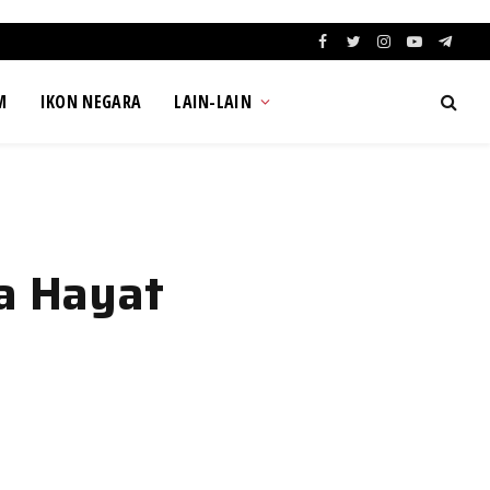
Facebook
Twitter
Instagram
YouTube
Teleg
M
IKON NEGARA
LAIN-LAIN
a Hayat