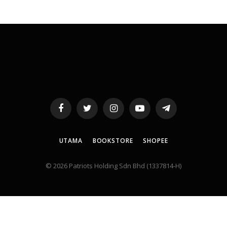
Facebook
Twitter
Instagram
YouTube
Telegram
UTAMA
BOOKSTORE
SHOPEE
© 2026 Patriots Holding Sdn Bhd (1337814-H)