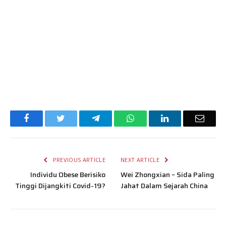
Facebook
Twitter
Telegram
WhatsApp
LinkedIn
Email
PREVIOUS ARTICLE
NEXT ARTICLE
Individu Obese Berisiko
Wei Zhongxian – Sida Paling
Tinggi Dijangkiti Covid-19?
Jahat Dalam Sejarah China