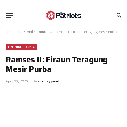
Home
Kronikel Dunia
Ramses II: Firaun Teragung Mesir Purba
»
»
KRONIKEL DUNIA
Ramses II: Firaun Teragung
Mesir Purba
April 23, 2020
By
amirzayyanid