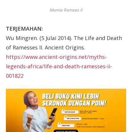
Mumia Ramses II
TERJEMAHAN:
Wu Mingren. (5 Julai 2014). The Life and Death
of Ramesses II. Ancient Origins.
https://www.ancient-origins.net/myths-
legends-africa/life-and-death-ramesses-ii-
001822