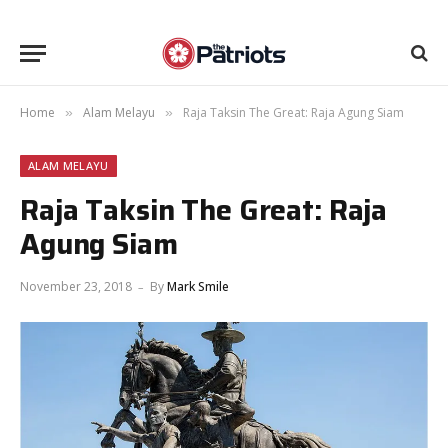
Home
Alam Melayu
Raja Taksin The Great: Raja Agung Siam
»
»
ALAM MELAYU
Raja Taksin The Great: Raja
Agung Siam
November 23, 2018
By
Mark Smile