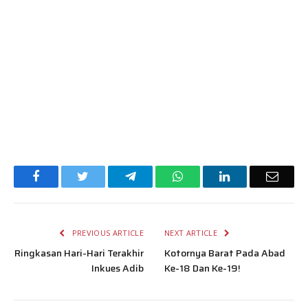
Facebook
Twitter
Telegram
WhatsApp
LinkedIn
Email
PREVIOUS ARTICLE
NEXT ARTICLE
Ringkasan Hari-Hari Terakhir
Kotornya Barat Pada Abad
Inkues Adib
Ke-18 Dan Ke-19!