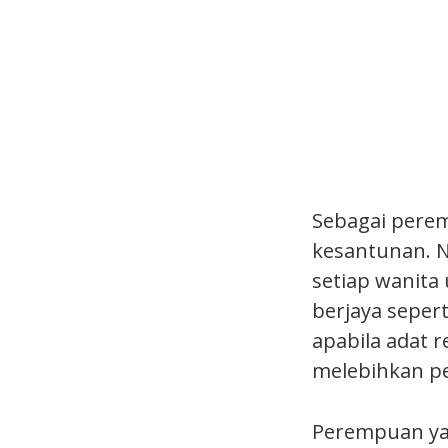
Sebagai perem
kesantunan. N
setiap wanita
berjaya seperti
apabila adat 
melebihkan pe
Perempuan yan