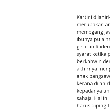
Kartini dilahi
merupakan an
memegang jawa
ibunya pula h
gelaran Raden
syarat ketika
berkahwin de
akhirnya men
anak bangsawa
kerana dilah
kepadanya unt
sahaja. Hal i
harus dipingi