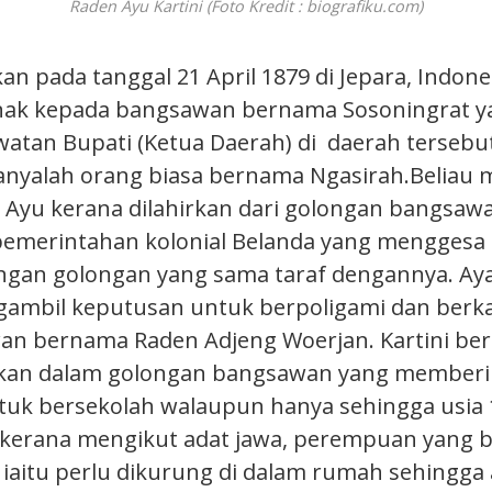
Raden Ayu Kartini (Foto Kredit : biografiku.com)
rkan pada tanggal 21 April 1879 di Jepara, Indon
ak kepada bangsawan bernama Sosoningrat y
tan Bupati (Ketua Daerah) di daerah tersebu
anyalah orang biasa bernama Ngasirah.Beliau
 Ayu kerana dilahirkan dari golongan bangsaw
 pemerintahan kolonial Belanda yang menggesa
ngan golongan yang sama taraf dengannya. Ay
gambil keputusan untuk berpoligami dan ber
n bernama Raden Adjeng Woerjan. Kartini ber
irkan dalam golongan bangsawan yang memberi
uk bersekolah walaupun hanya sehingga usia 
ni kerana mengikut adat jawa, perempuan yang b
t iaitu perlu dikurung di dalam rumah sehingga