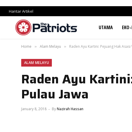
Hantar Artikel
UTAMA
EKO-
Home
Alam Melayu
Raden Ayu Kartini: Pejuang Hak Asasi 
»
»
ALAM MELAYU
Raden Ayu Kartini
Pulau Jawa
January 8, 2018
By
Nazirah Hassan