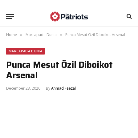
Home
Marcapada Dunia
Punca Mesut Özil Diboikot Arsenal
»
»
MARCAPADA DUNIA
Punca Mesut Özil Diboikot
Arsenal
December 23, 2020
By
Ahmad Faezal