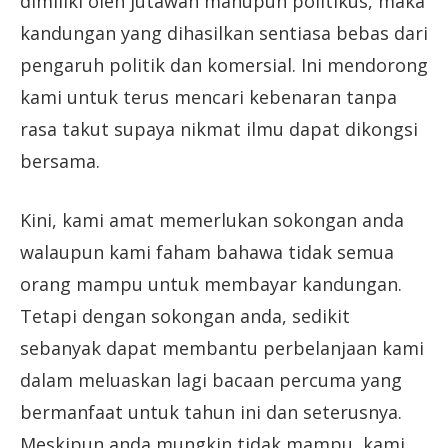
dimiliki oleh jutawan mahupun politikus, maka
kandungan yang dihasilkan sentiasa bebas dari
pengaruh politik dan komersial. Ini mendorong
kami untuk terus mencari kebenaran tanpa
rasa takut supaya nikmat ilmu dapat dikongsi
bersama.
Kini, kami amat memerlukan sokongan anda
walaupun kami faham bahawa tidak semua
orang mampu untuk membayar kandungan.
Tetapi dengan sokongan anda, sedikit
sebanyak dapat membantu perbelanjaan kami
dalam meluaskan lagi bacaan percuma yang
bermanfaat untuk tahun ini dan seterusnya.
Meskipun anda mungkin tidak mampu, kami