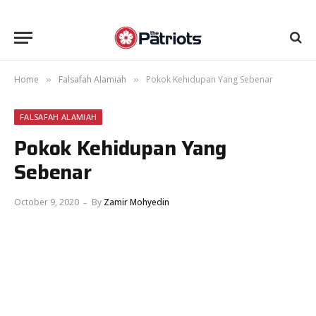
Home
Falsafah Alamiah
Pokok Kehidupan Yang Sebenar
»
»
FALSAFAH ALAMIAH
Pokok Kehidupan Yang
Sebenar
October 9, 2020
By
Zamir Mohyedin