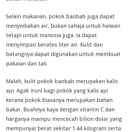
Selain makanan, pokok baobab juga dapat
menyediakan air, bukan sahaja untuk haiwan
tetapi untuk manusia juga. Ia dapat
menyimpan berates liter air. Kulit dan
batangnya dapat digunakan untuk membuat
pakaian dan tali.
Malah, kulit pokok baobab merupakan kalis
api. Agak ironi bagi pokok yang kalis api
kerana pokok biasanya merupakan bahan
bakar. Buahnya kaya dengan vitamin C dan
harganya mampu mencecah bilion dolar yang
mempunyai berat sekitar 1.44 kilogram serta