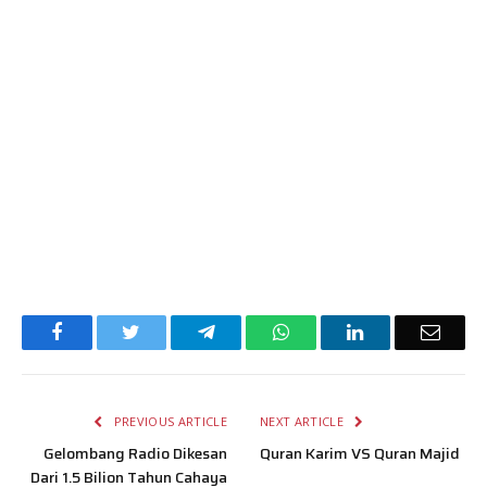
Facebook
Twitter
Telegram
WhatsApp
LinkedIn
Email
PREVIOUS ARTICLE
NEXT ARTICLE
Gelombang Radio Dikesan
Quran Karim VS Quran Majid
Dari 1.5 Bilion Tahun Cahaya