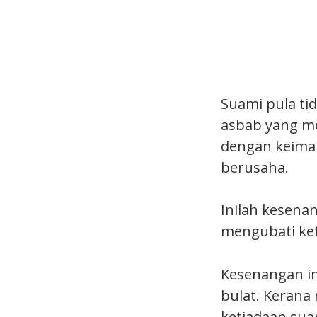
Suami pula ti
asbab yang me
dengan keima
berusaha.
Inilah kesenan
mengubati ke
Kesenangan in
bulat. Kerana
ketiadaan sua