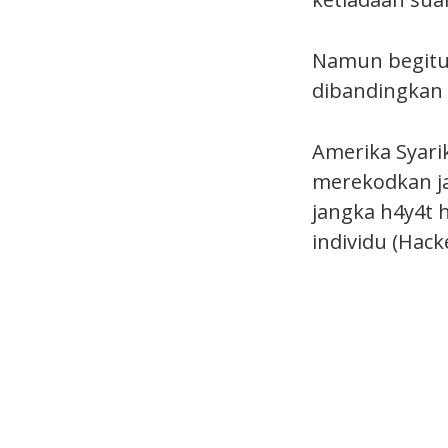
Namun begitu,
dibandingkan 
Amerika Syari
merekodkan ja
jangka h4y4t 
individu (Hacke