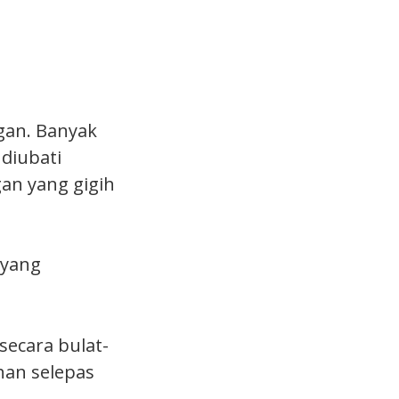
gan. Banyak
diubati
n yang gigih
 yang
secara bulat-
han selepas