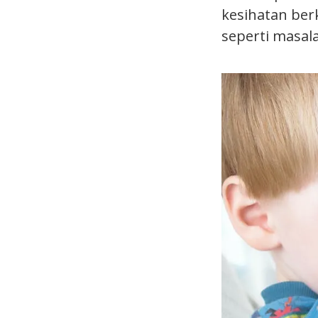
kesihatan berk
seperti masal