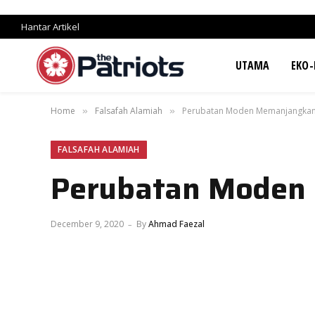
Hantar Artikel
UTAMA
EKO-
Home
Falsafah Alamiah
Perubatan Moden Memanjangkan
»
»
FALSAFAH ALAMIAH
Perubatan Moden
December 9, 2020
By
Ahmad Faezal