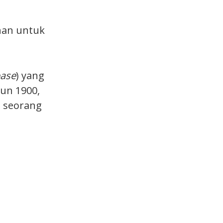
inan untuk
base
) yang
un 1900,
i seorang