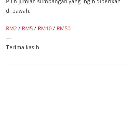
Pilih jumlah sumbangan yang ingin diberikan
di bawah.
RM2
/
RM5
/
RM10
/
RM50
—
Terima kasih