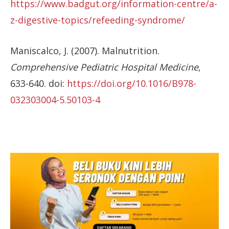
https://www.badgut.org/information-centre/a-
z-digestive-topics/refeeding-syndrome/
Maniscalco, J. (2007). Malnutrition.
Comprehensive Pediatric Hospital Medicine
,
633-640. doi:
https://doi.org/10.1016/B978-
032303004-5.50103-4