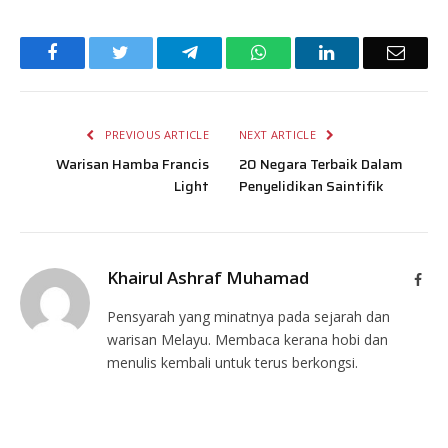
Facebook
Twitter
Telegram
WhatsApp
LinkedIn
Email
PREVIOUS ARTICLE
NEXT ARTICLE
Warisan Hamba Francis
20 Negara Terbaik Dalam
Light
Penyelidikan Saintifik
Khairul Ashraf Muhamad
Face
Pensyarah yang minatnya pada sejarah dan
warisan Melayu. Membaca kerana hobi dan
menulis kembali untuk terus berkongsi.