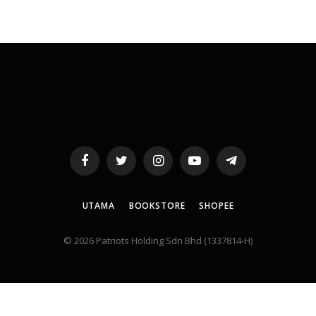
Facebook
Twitter
Instagram
YouTube
Telegram
UTAMA
BOOKSTORE
SHOPEE
© 2026 Patriots Holding Sdn Bhd (1337814-H)