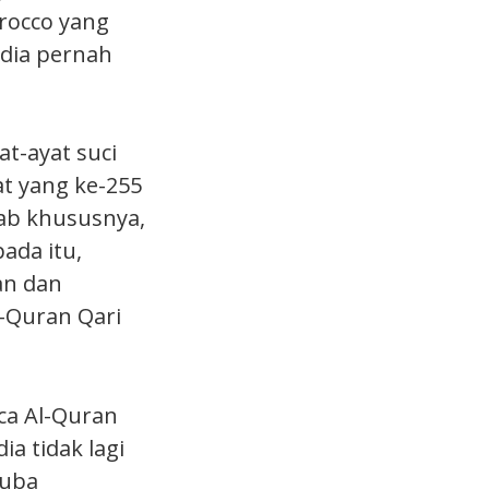
rocco yang
 dia pernah
t-ayat suci
at yang ke-255
ab khususnya,
ada itu,
an dan
-Quran Qari
a Al-Quran
a tidak lagi
cuba