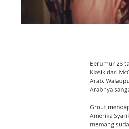
Berumur 28 t
Klasik dari Mc
Arab. Walaupu
Arabnya sanga
Grout mendapa
Amerika Syari
memang sudah 