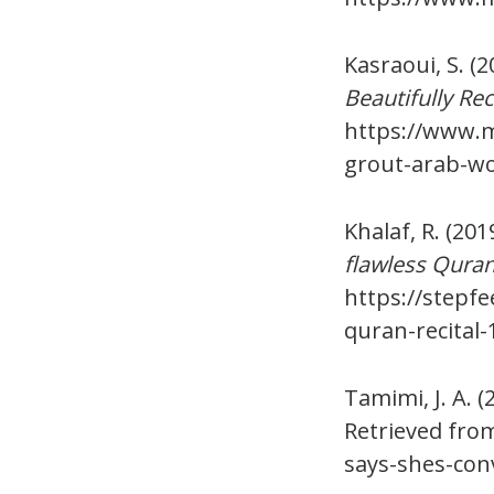
Kasraoui, S. (
Beautifully Re
https://www.
grout-arab-wo
Khalaf, R. (20
flawless Quran
https://stepf
quran-recital-
Tamimi, J. A. (
Retrieved from
says-shes-con