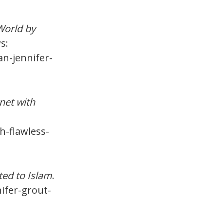
World by
s:
n-jennifer-
net with
h-flawless-
ted to Islam
.
ifer-grout-