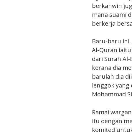
berkahwin jug
mana suami di
berkerja bers
Baru-baru ini
Al-Quran iait
dari Surah Al
kerana dia me
barulah dia di
lenggok yang 
Mohammad Sidd
Ramai wargan
itu dengan me
komited untuk