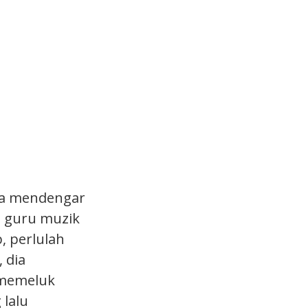
a mendengar
o, guru muzik
, perlulah
 dia
 memeluk
 lalu