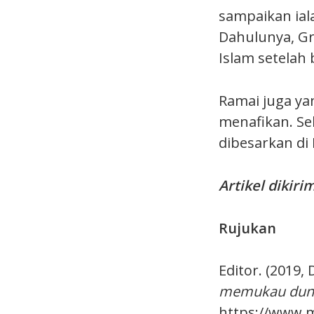
sampaikan ial
Dahulunya, Gr
Islam setela
Ramai juga y
menafikan. Seb
dibesarkan di 
Artikel dikir
Rujukan
Editor. (2019,
memukau duni
https://www.m