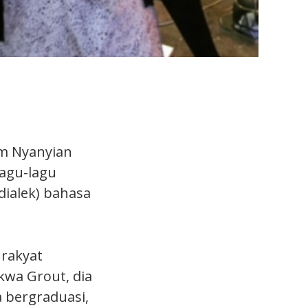
m Nyanyian
lagu-lagu
dialek) bahasa
 rakyat
kwa Grout, dia
 bergraduasi,