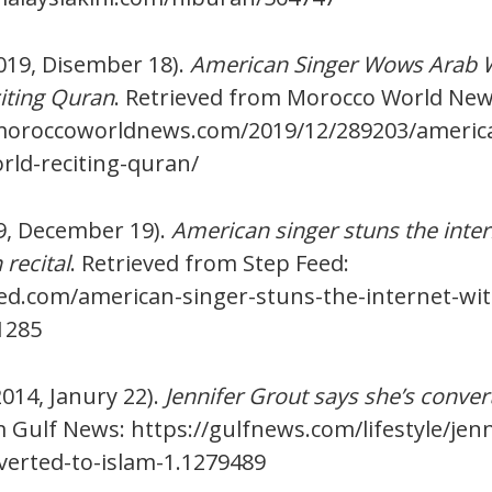
2019, Disember 18).
American Singer Wows Arab 
citing Quran
. Retrieved from Morocco World New
moroccoworldnews.com/2019/12/289203/america
rld-reciting-quran/
19, December 19).
American singer stuns the inter
 recital
. Retrieved from Step Feed:
eed.com/american-singer-stuns-the-internet-wit
1285
2014, Janury 22).
Jennifer Grout says she’s conver
 Gulf News: https://gulfnews.com/lifestyle/jenn
verted-to-islam-1.1279489