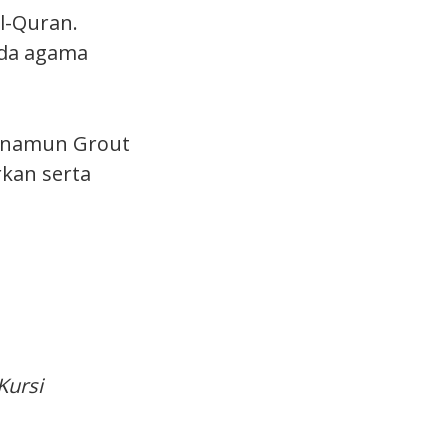
l-Quran.
ada agama
, namun Grout
rkan serta
.
Kursi