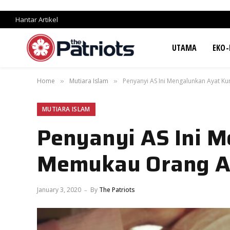
Hantar Artikel
UTAMA
EKO-
Home
Mutiara Islam
Penyanyi AS Ini Mengalunkan Ayat K
»
»
MUTIARA ISLAM
Penyanyi AS Ini M
Memukau Orang A
January 3, 2020
By
The Patriots