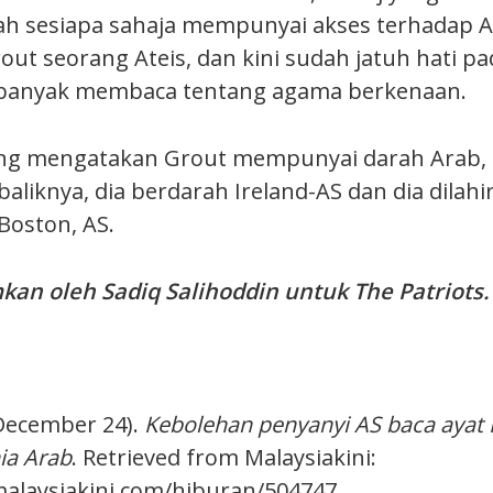
ah sesiapa sahaja mempunyai akses terhadap A
out seorang Ateis, dan kini sudah jatuh hati p
h banyak membaca tentang agama berkenaan.
ang mengatakan Grout mempunyai darah Arab
aliknya, dia berdarah Ireland-AS dan dia dilahi
Boston, AS.
imkan oleh Sadiq Salihoddin untuk The Patriots
 December 24).
Kebolehan penyanyi AS baca ayat 
a Arab
. Retrieved from Malaysiakini:
alaysiakini.com/hiburan/504747