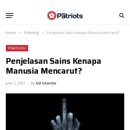
Home
Psikologi
Penjelasan Sains Kenapa Manusia Mencarut?
»
»
PSIKOLOGI
Penjelasan Sains Kenapa
Manusia Mencarut?
June 2, 2021
By
Adi Iskandar