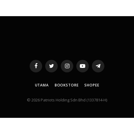
Facebook
Twitter
Instagram
YouTube
Telegram
UTAMA
BOOKSTORE
SHOPEE
© 2026 Patriots Holding Sdn Bhd (1337814-H)