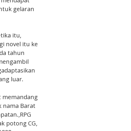
an mendapat
ntuk gelaran
ika itu,
i novel itu ke
ada tahun
a mengambil
gadaptasikan
ang luar.
oft memandang
ak nama Barat
mpatan.,RPG
ak potong CG,