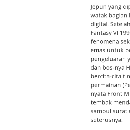
Jepun yang di
watak bagian 
digital. Setel
Fantasy VI 19
fenomena seka
emas untuk ber
pengeluaran y
dan bos-nya 
bercita-cita t
permainan (Pe
nyata Front Mi
tembak mendat
sampul surat 
seterusnya.