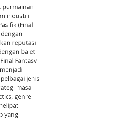
uk permainan
m industri
sifik (Final
) dengan
rkan reputasi
 dengan bajet
Final Fantasy
 menjadi
 pelbagai jenis
rategi masa
ctics, genre
melipat
p yang