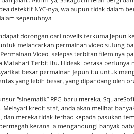
 dan jalan.. Akhirnya, Sakaguchi telah pergi d
idea detektif NYC-nya, walaupun tidak dalam be
 dalam sepenuhnya.
dapat dorongan dari novelis terkuma Jepun ket
 untuk melancarkan permainan video sulung bag
Permainan Video, selepas terbitan filem nya p
ra Matahari Terbit itu. Hideaki berasa perluny
syarikat besar permainan Jepun itu untuk men
entas yang lebih besar, yang dipandang oleh or
 unsur “sinematik” RPG baru mereka, SquareS
. Melayari kredit staf, anda akan melihat bany
, dan mereka tidak terhad kepada pasukan te
 bermegah kerana ia mengandungi banyak bab