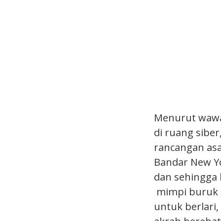
Menurut wawan
di ruang siber
rancangan asal
Bandar New Yo
dan sehingga 
mimpi buruk a
untuk berlari