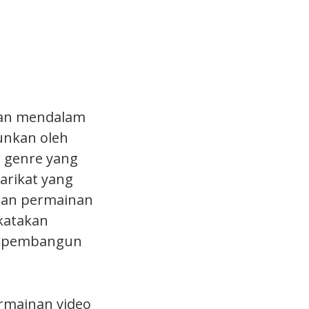
esan mendalam
gunkan oleh
r genre yang
yarikat yang
ran permainan
ikatakan
an pembangun
ermainan video