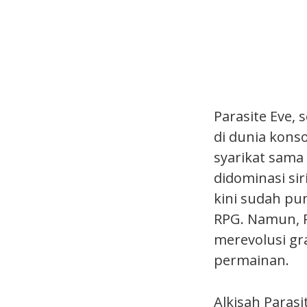
Parasite Eve,
di dunia kons
syarikat sama 
didominasi sir
kini sudah p
RPG. Namun, P
merevolusi gr
permainan.
Alkisah Parasi