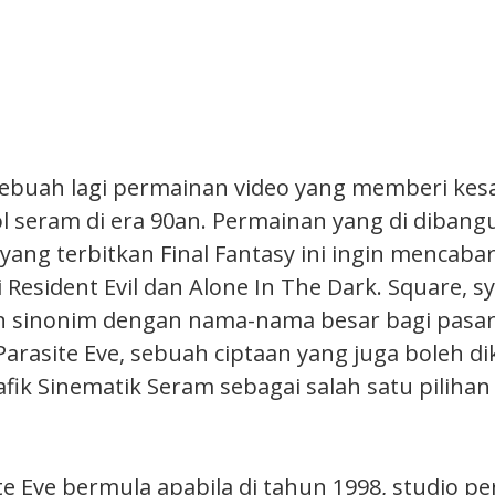
 sebuah lagi permainan video yang memberi k
ol seram di era 90an. Permainan yang di diban
yang terbitkan Final Fantasy ini ingin mencaba
i Resident Evil dan Alone In The Dark. Square, s
un sinonim dengan nama-nama besar bagi pasa
arasite Eve, sebuah ciptaan yang juga boleh d
afik Sinematik Seram sebagai salah satu pilih
te Eve bermula apabila di tahun 1998, studio p