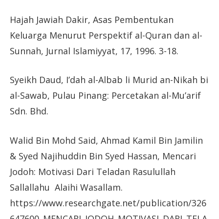
Hajah Jawiah Dakir, Asas Pembentukan
Keluarga Menurut Perspektif al-Quran dan al-
Sunnah, Jurnal Islamiyyat, 17, 1996. 3-18.
Syeikh Daud, I’dah al-Albab li Murid an-Nikah bi
al-Sawab, Pulau Pinang: Percetakan al-Mu’arif
Sdn. Bhd.
Walid Bin Mohd Said, Ahmad Kamil Bin Jamilin
& Syed Najihuddin Bin Syed Hassan, Mencari
Jodoh: Motivasi Dari Teladan Rasulullah
Sallallahu Alaihi Wasallam.
https://www.researchgate.net/publication/326
647600_MENCARI_JODOH_MOTIVASI_DARI_TELA