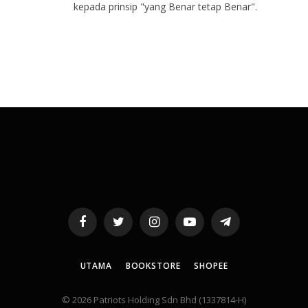
kepada prinsip "yang Benar tetap Benar".
Facebook
Twitter
Instagram
YouTube
Telegram
UTAMA
BOOKSTORE
SHOPEE
© 2026 Patriots Holding Sdn Bhd (1337814-H)