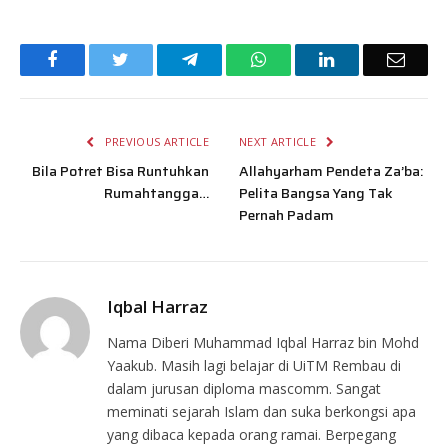
Facebook
Twitter
Telegram
WhatsApp
LinkedIn
Email
PREVIOUS ARTICLE
NEXT ARTICLE
Bila Potret Bisa Runtuhkan
Allahyarham Pendeta Za’ba:
Rumahtangga…
Pelita Bangsa Yang Tak
Pernah Padam
Iqbal Harraz
Nama Diberi Muhammad Iqbal Harraz bin Mohd
Yaakub. Masih lagi belajar di UiTM Rembau di
dalam jurusan diploma mascomm. Sangat
meminati sejarah Islam dan suka berkongsi apa
yang dibaca kepada orang ramai. Berpegang