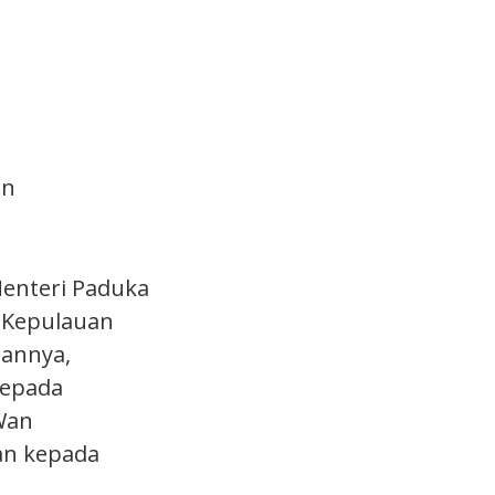
an
Menteri Paduka
 Kepulauan
hannya,
kepada
Wan
an kepada