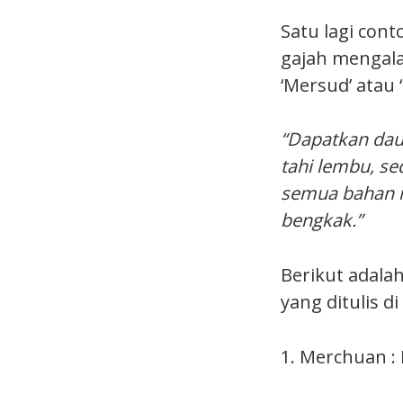
Satu lagi cont
gajah mengala
‘Mersud’ atau 
“Dapatkan daun
tahi lembu, se
semua bahan i
bengkak.”
Berikut adalah
yang ditulis d
1. Merchuan :