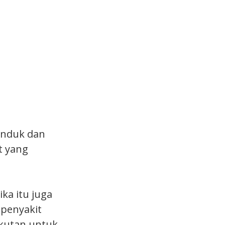
unduk dan
t yang
ka itu juga
 penyakit
takutan untuk