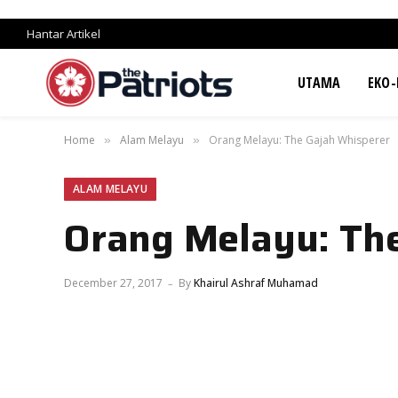
Hantar Artikel
UTAMA
EKO-
Home
Alam Melayu
Orang Melayu: The Gajah Whisperer
»
»
ALAM MELAYU
Orang Melayu: Th
December 27, 2017
By
Khairul Ashraf Muhamad