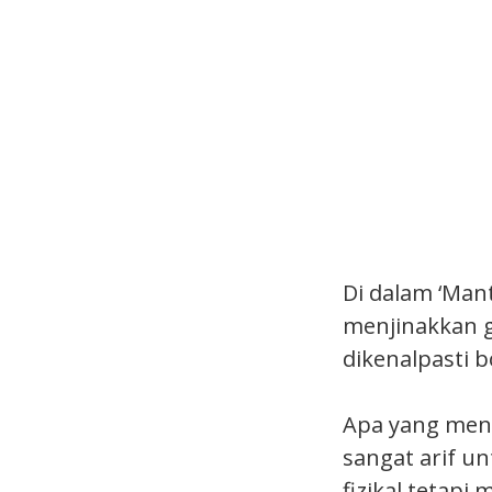
Di dalam ‘Man
menjinakkan ga
dikenalpasti 
Apa yang menar
sangat arif un
fizikal tetapi