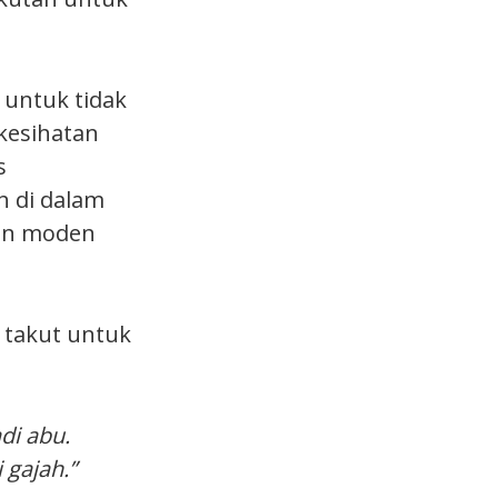
 untuk tidak
kesihatan
s
h di dalam
an moden
 takut untuk
di abu.
gajah.”