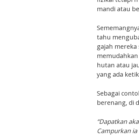
mandi atau be
Sememangnya t
tahu mengubat
gajah mereka 
memudahkan ke
hutan atau j
yang ada ketika
Sebagai conto
berenang, di d
“Dapatkan aka
Campurkan ia 