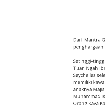
Dari ‘Mantra 
penghargaan s
Setinggi-ting
Tuan Ngah Ibr
Seychelles se
memiliki kawa
anaknya Majis
Muhammad Isa
Orang Kaya Kay