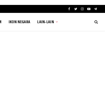
Facebook
Twitter
Instagram
YouTube
Teleg
M
IKON NEGARA
LAIN-LAIN