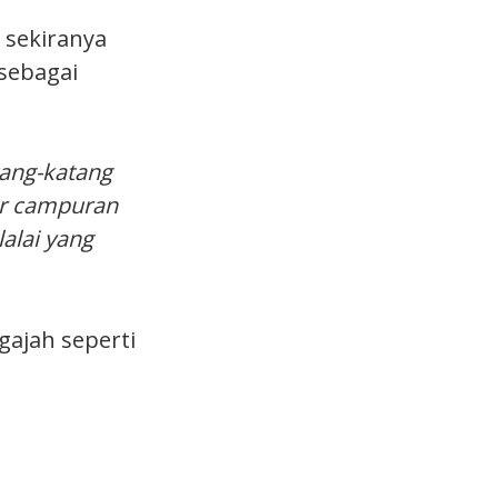
 sekiranya
sebagai
tang-katang
sar campuran
alai yang
 gajah seperti