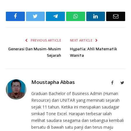
Facebook
Twitter
Telegram
WhatsApp
LinkedIn
Email
PREVIOUS ARTICLE
NEXT ARTICLE
Generasi Dan Musim-Musim
Hypatia: Ahli Matematik
Sejarah
Wanita
Moustapha Abbas
Facebook
Twit
Graduan Bachelor of Business Admin (Human
Resource) dari UNITAR yang meminati sejarah
sejak 11 tahun. Ketika ini merupakan saudagar
simkad Tone Excel. Harapan terbesar ialah
melihat saudara seagama dan sebangsa kembali
bersatu di bawah satu panji dan terus maju