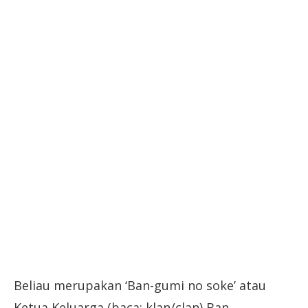
Beliau merupakan ‘Ban-gumi no soke’ atau
Ketua Keluarga (baca: klan/clan) Ban.