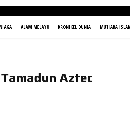
NIAGA
ALAM MELAYU
KRONIKEL DUNIA
MUTIARA ISLA
t Tamadun Aztec