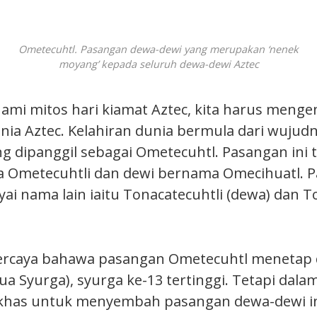
Ometecuhtl. Pasangan dewa-dewi yang merupakan ‘nenek
moyang’ kepada seluruh dewa-dewi Aztec
i mitos hari kiamat Aztec, kita harus mengen
nia Aztec. Kelahiran dunia bermula dari wuju
 dipanggil sebagai Ometecuhtl. Pasangan ini te
 Ometecuhtli dan dewi bernama Omecihuatl. P
i nama lain iaitu Tonacatecuhtli (dewa) dan T
ercaya bahawa pasangan Ometecuhtl menetap
a Syurga), syurga ke-13 tertinggi. Tetapi dala
l khas untuk menyembah pasangan dewa-dewi ini