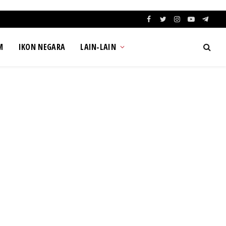
Facebook
Twitter
Instagram
YouTube
Teleg
M
IKON NEGARA
LAIN-LAIN