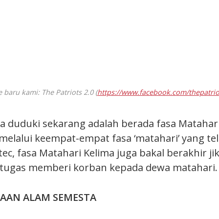
 baru kami: The Patriots 2.0 (
https://www.facebook.com/thepatrio
ta duduki sekarang adalah berada fasa Matahari
 melalui keempat-empat fasa ‘matahari’ yang t
ec, fasa Matahari Kelima juga bakal berakhir ji
tugas memberi korban kepada dewa matahari.
TAAN ALAM SEMESTA