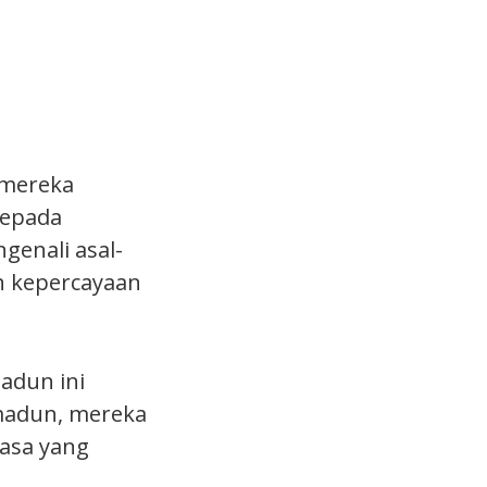
 mereka
kepada
genali asal-
n kepercayaan
adun ini
madun, mereka
fasa yang