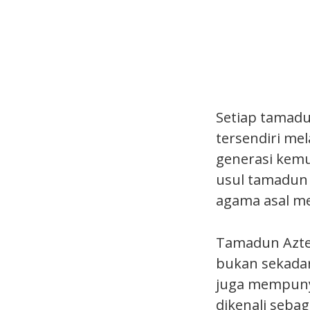
Setiap tamad
tersendiri me
generasi kemu
usul tamadun
agama asal me
Tamadun Azte
bukan sekada
juga mempunya
dikenali sebag