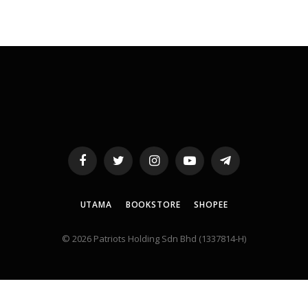
Facebook
Twitter
Instagram
YouTube
Telegram
UTAMA
BOOKSTORE
SHOPEE
© 2026 Patriots Holding Sdn Bhd (1337814-H)