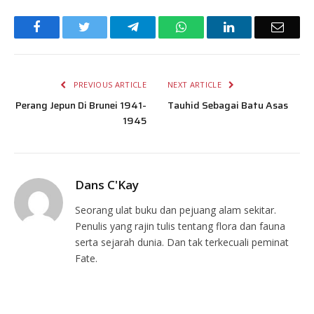
Facebook
Twitter
Telegram
WhatsApp
LinkedIn
Email
PREVIOUS ARTICLE
NEXT ARTICLE
Perang Jepun Di Brunei 1941-
Tauhid Sebagai Batu Asas
1945
Dans C'Kay
Seorang ulat buku dan pejuang alam sekitar.
Penulis yang rajin tulis tentang flora dan fauna
serta sejarah dunia. Dan tak terkecuali peminat
Fate.