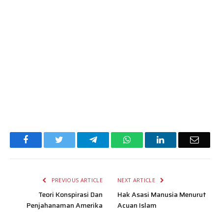
Facebook
Twitter
Telegram
WhatsApp
LinkedIn
Email
PREVIOUS ARTICLE
NEXT ARTICLE
Teori Konspirasi Dan
Hak Asasi Manusia Menurut
Penjahanaman Amerika
Acuan Islam