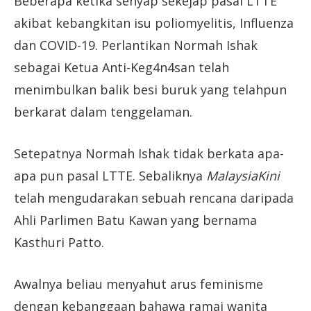
Beberapa ketika senyap sekejap pasal LTTE
akibat kebangkitan isu poliomyelitis, Influenza
dan COVID-19. Perlantikan Normah Ishak
sebagai Ketua Anti-Keg4n4san telah
menimbulkan balik besi buruk yang telahpun
berkarat dalam tenggelaman.
Setepatnya Normah Ishak tidak berkata apa-
apa pun pasal LTTE. Sebaliknya
MalaysiaKini
telah mengudarakan sebuah rencana daripada
Ahli Parlimen Batu Kawan yang bernama
Kasthuri Patto.
Awalnya beliau menyahut arus feminisme
dengan kebanggaan bahawa ramai wanita