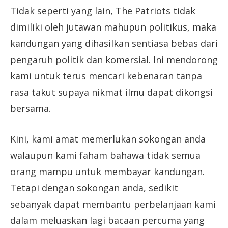
Tidak seperti yang lain, The Patriots tidak
dimiliki oleh jutawan mahupun politikus, maka
kandungan yang dihasilkan sentiasa bebas dari
pengaruh politik dan komersial. Ini mendorong
kami untuk terus mencari kebenaran tanpa
rasa takut supaya nikmat ilmu dapat dikongsi
bersama.
Kini, kami amat memerlukan sokongan anda
walaupun kami faham bahawa tidak semua
orang mampu untuk membayar kandungan.
Tetapi dengan sokongan anda, sedikit
sebanyak dapat membantu perbelanjaan kami
dalam meluaskan lagi bacaan percuma yang