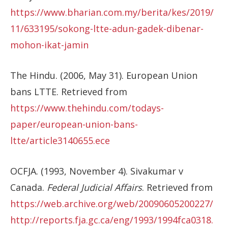
https://www.bharian.com.my/berita/kes/2019/
11/633195/sokong-ltte-adun-gadek-dibenar-
mohon-ikat-jamin
The Hindu. (2006, May 31). European Union
bans LTTE. Retrieved from
https://www.thehindu.com/todays-
paper/european-union-bans-
ltte/article3140655.ece
OCFJA. (1993, November 4). Sivakumar v
Canada.
Federal Judicial Affairs
. Retrieved from
https://web.archive.org/web/20090605200227/
http://reports.fja.gc.ca/eng/1993/1994fca0318.