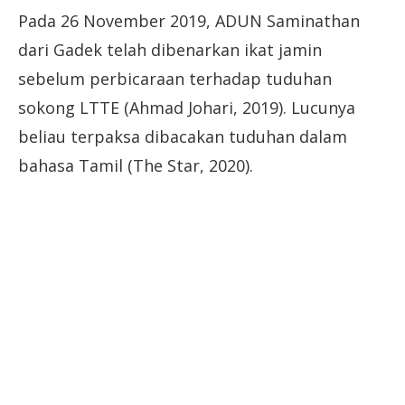
Pada 26 November 2019, ADUN Saminathan
dari Gadek telah dibenarkan ikat jamin
sebelum perbicaraan terhadap tuduhan
sokong LTTE (Ahmad Johari, 2019). Lucunya
beliau terpaksa dibacakan tuduhan dalam
bahasa Tamil (The Star, 2020).