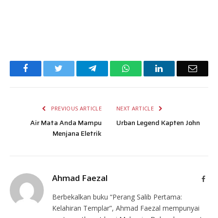
Facebook
Twitter
Telegram
WhatsApp
LinkedIn
Email
PREVIOUS ARTICLE
NEXT ARTICLE
Air Mata Anda Mampu
Urban Legend Kapten John
Menjana Eletrik
Ahmad Faezal
Face
Berbekalkan buku “Perang Salib Pertama:
Kelahiran Templar”, Ahmad Faezal mempunyai