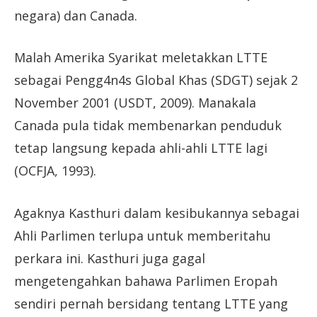
negara) dan Canada.
Malah Amerika Syarikat meletakkan LTTE
sebagai Pengg4n4s Global Khas (SDGT) sejak 2
November 2001 (USDT, 2009). Manakala
Canada pula tidak membenarkan penduduk
tetap langsung kepada ahli-ahli LTTE lagi
(OCFJA, 1993).
Agaknya Kasthuri dalam kesibukannya sebagai
Ahli Parlimen terlupa untuk memberitahu
perkara ini. Kasthuri juga gagal
mengetengahkan bahawa Parlimen Eropah
sendiri pernah bersidang tentang LTTE yang