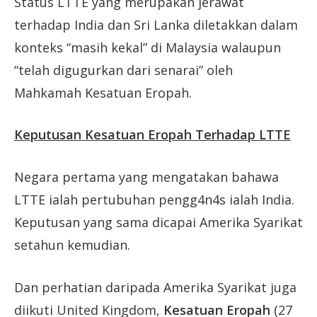
Status LTTE yang merupakan jerawat
terhadap India dan Sri Lanka diletakkan dalam
konteks “masih kekal” di Malaysia walaupun
“telah digugurkan dari senarai” oleh
Mahkamah Kesatuan Eropah.
Keputusan Kesatuan Eropah Terhadap LTTE
Negara pertama yang mengatakan bahawa
LTTE ialah pertubuhan pengg4n4s ialah India.
Keputusan yang sama dicapai Amerika Syarikat
setahun kemudian.
Dan perhatian daripada Amerika Syarikat juga
diikuti United Kingdom,
Kesatuan Eropah
(27