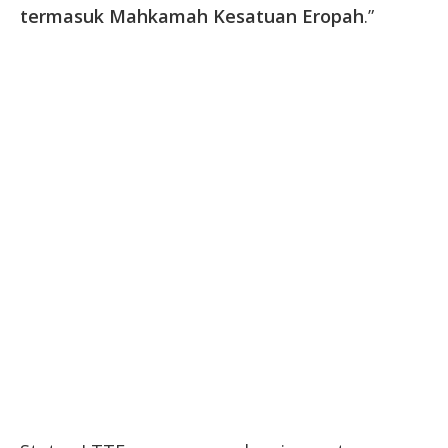
termasuk Mahkamah Kesatuan Eropah
.”