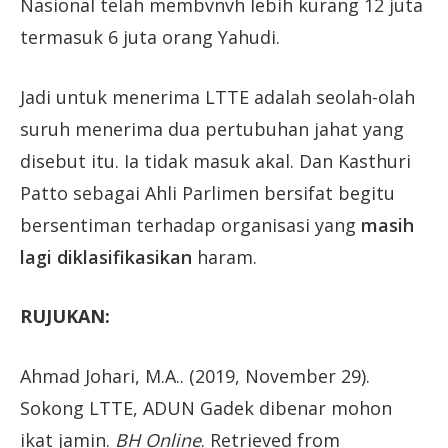
Nasional telah membvnvh lebih kurang 12 juta
termasuk 6 juta orang Yahudi.
Jadi untuk menerima LTTE adalah seolah-olah
suruh menerima dua pertubuhan jahat yang
disebut itu. Ia tidak masuk akal. Dan Kasthuri
Patto sebagai Ahli Parlimen bersifat begitu
bersentiman terhadap organisasi yang
masih
lagi diklasifikasikan
haram.
RUJUKAN:
Ahmad Johari, M.A.. (2019, November 29).
Sokong LTTE, ADUN Gadek dibenar mohon
ikat jamin.
BH Online
. Retrieved from