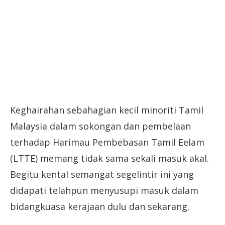
Keghairahan sebahagian kecil minoriti Tamil
Malaysia dalam sokongan dan pembelaan
terhadap Harimau Pembebasan Tamil Eelam
(LTTE) memang tidak sama sekali masuk akal.
Begitu kental semangat segelintir ini yang
didapati telahpun menyusupi masuk dalam
bidangkuasa kerajaan dulu dan sekarang.