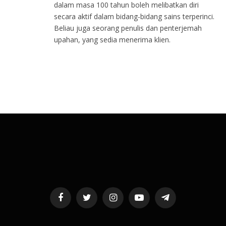
dalam masa 100 tahun boleh melibatkan diri
secara aktif dalam bidang-bidang sains terperinci.
Beliau juga seorang penulis dan penterjemah
upahan, yang sedia menerima klien.
Facebook
Twitter
Instagram
YouTube
Telegram