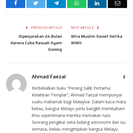
Facebook
Twitter
Telegram
WhatsApp
LinkedIn
Email
PREVIOUS ARTICLE
NEXT ARTICLE
Dipenjarakan 24 Bulan
Wira Muslim Soviet Ketika
Kerana Cuba Rasuah Ayam
WWII
Goreng
Ahmad Faezal
Face
Berbekalkan buku “Perang Salib Pertama:
Kelahiran Templar”, Ahmad Faezal mempunyai
suatu matlamat bagi Malaysia. Dalam kaca mata
beliau, bangsa Melayu perlu bangkit membaham
ilmu sepertimana mereka memakan nasi.
Seorang pengikut setia bidang astronomi dan isu
semasa, beliau mengimpikan bangsa Melayu