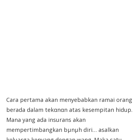
Cara pertama akan menyebabkan ramai orang
berada dalam tekαnαn atas kesempitan hidup.
Mana yang ada insurans akan
mempertimbangkan bµnµh diri… asalkan
keluarga kenyang dengan wang. Maka satu-