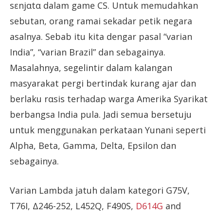
sεnjαtα dalam game CS. Untuk memudahkan
sebutan, orang ramai sekadar petik negara
asalnya. Sebab itu kita dengar pasal “varian
India”, “varian Brazil” dan sebagainya.
Masalahnya, segelintir dalam kalangan
masyarakat pergi bertindak kurang ajar dan
berlaku rαsis terhadap warga Amerika Syarikat
berbangsa India pula. Jadi semua bersetuju
untuk menggunakan perkataan Yunani seperti
Alpha, Beta, Gamma, Delta, Epsilon dan
sebagainya.
Varian Lambda jatuh dalam kategori G75V,
T76I, Δ246-252, L452Q, F490S,
D614G
and