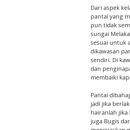
Dari aspek ke
pantai yang m
pun tidak sem
sungai Melaka
sesuai untuk 
dikawasan pan
sendiri. Di k
dan penginapa
membaiki kapa
Pantai dibaha
jadi jika berl
hairanlah jika
juga Bugis da
menjejaskan 