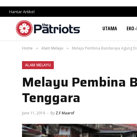
Hantar Artikel
UTAMA
EKO-
Home
Alam Melayu
Melayu Pembina Bandaraya Agung Di
»
»
ALAM MELAYU
Melayu Pembina B
Tenggara
June 11, 2019
By
Z.F Maarof