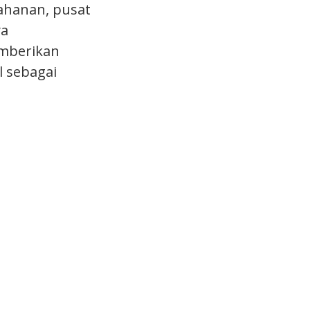
ahanan, pusat
ya
emberikan
l sebagai