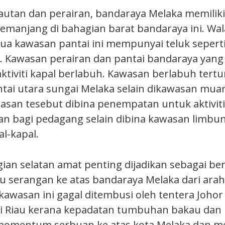
lautan dan perairan, bandaraya Melaka memilik
emanjang di bahagian barat bandaraya ini. Wa
ua kawasan pantai ini mempunyai teluk sepert
. Kawasan perairan dan pantai bandaraya yan
aktiviti kapal berlabuh. Kawasan berlabuh ter
tai utara sungai Melaka selain dikawasan muar
awasan tesebut dibina penempatan untuk aktivi
n bagi pedagang selain dibina kawasan limbu
l-kapal.
gian selatan amat penting dijadikan sebagai b
aku serangan ke atas bandaraya Melaka dari arah
 kawasan ini gagal ditembusi oleh tentera Joho
ri Riau kerana kepadatan tumbuhan bakau dan
momentum serbuan ke atas kota Melaka dan m