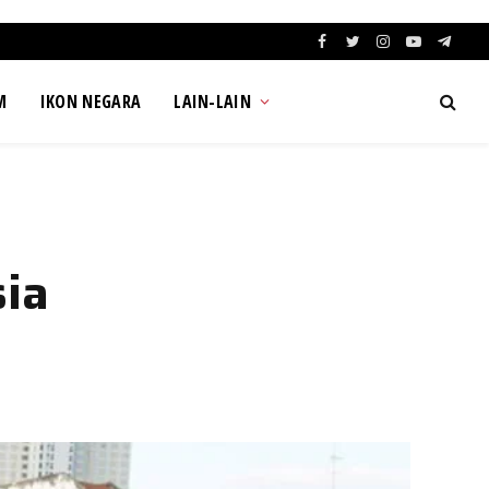
Facebook
Twitter
Instagram
YouTube
Teleg
M
IKON NEGARA
LAIN-LAIN
ia