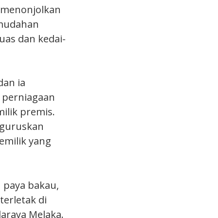
 menonjolkan
emudahan
luas dan kedai-
dan ia
 perniagaan
ilik premis.
nguruskan
milik yang
 paya bakau,
erletak di
daraya Melaka.