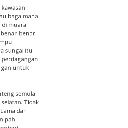
i kawasan
lau bagaimana
i di muara
g benar-benar
tumpu
a sungai itu
ti perdagangan
ngan untuk
enteng semula
 selatan. Tidak
r Lama dan
 nipah
emberi