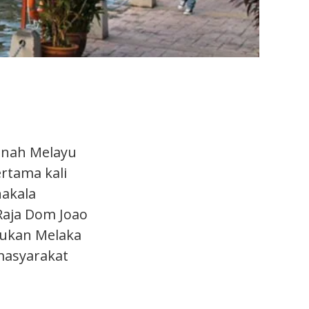
anah Melayu
rtama kali
nakala
Raja Dom Joao
njukan Melaka
 masyarakat