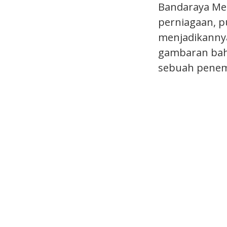
Bandaraya Me
perniagaan, p
menjadikannya
gambaran baha
sebuah penem