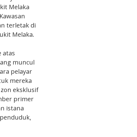
kit Melaka
. Kawasan
 terletak di
bukit Melaka.
 atas
yang muncul
Para pelayar
tuk mereka
zon eksklusif
mber primer
n istana
 penduduk,