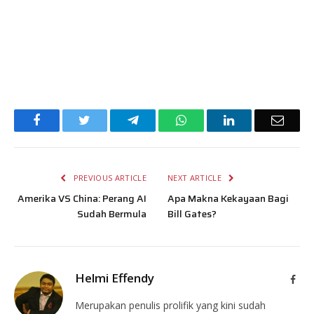
Facebook
Twitter
Telegram
WhatsApp
LinkedIn
Email
PREVIOUS ARTICLE
NEXT ARTICLE
Amerika VS China: Perang AI
Apa Makna Kekayaan Bagi
Sudah Bermula
Bill Gates?
Helmi Effendy
Face
Merupakan penulis prolifik yang kini sudah