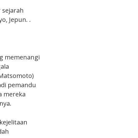
 sejarah
, Jepun. .
ang memenangi
ala
 Matsomoto)
jadi pemandu
sa mereka
nya.
kejelitaan
dah