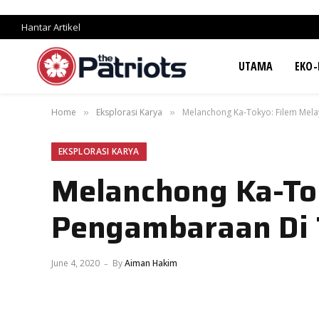
Hantar Artikel
UTAMA
EKO-
Home
Eksplorasi Karya
Melanchong Ka-Tokyo: Filem Mel
»
»
EKSPLORASI KARYA
Melanchong Ka-To
Pengambaraan Di
June 4, 2020
By
Aiman Hakim