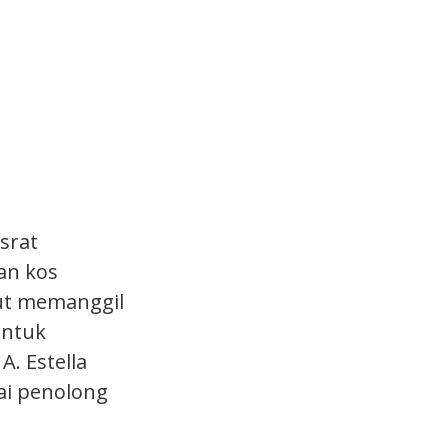
srat
an kos
ut memanggil
untuk
A. Estella
ai penolong