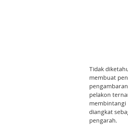
Tidak diketah
membuat peng
pengambaran b
pelakon tern
membintangi pr
diangkat seba
pengarah.