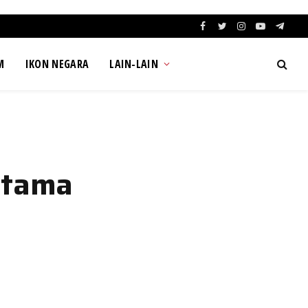
Facebook
Twitter
Instagram
YouTube
Teleg
M
IKON NEGARA
LAIN-LAIN
rtama