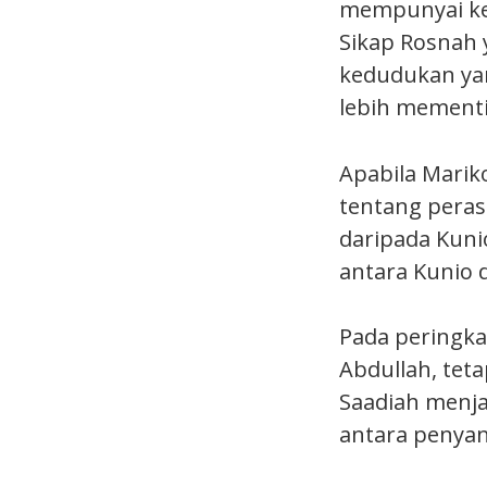
mempunyai kek
Sikap Rosnah 
kedudukan yan
lebih mementi
Apabila Mari
tentang peras
daripada Kun
antara Kunio 
Pada peringka
Abdullah, teta
Saadiah menja
antara penyan