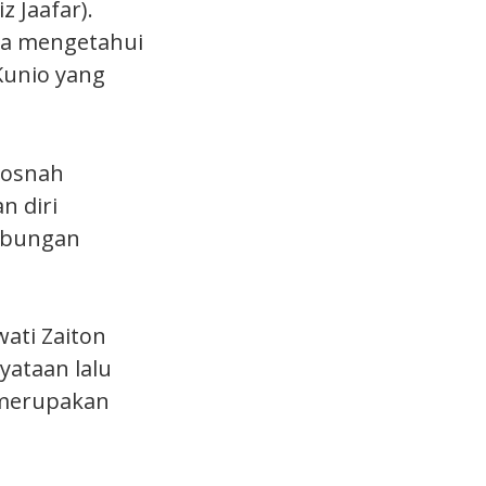
 Jaafar).
ana mengetahui
Kunio yang
Rosnah
n diri
ubungan
ati Zaiton
yataan lalu
 merupakan