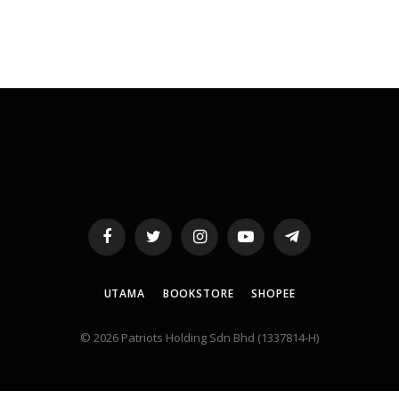
Facebook
Twitter
Instagram
YouTube
Telegram
UTAMA
BOOKSTORE
SHOPEE
© 2026 Patriots Holding Sdn Bhd (1337814-H)