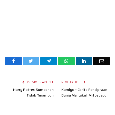
Facebook
Twitter
Telegram
WhatsApp
LinkedIn
Email
PREVIOUS ARTICLE
NEXT ARTICLE
Harry Potter: Sumpahan
Kamiyo – Cerita Penciptaan
Tidak Terampun
Dunia Mengikut Mitos Jepun