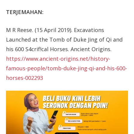
TERJEMAHAN:
M R Reese. (15 April 2019). Excavations
Launched at the Tomb of Duke Jing of Qi and
his 600 S4crif!cal Horses. Ancient Origins.
https://www.ancient-origins.net/history-
famous-people/tomb-duke-jing-qi-and-his-600-
horses-002293