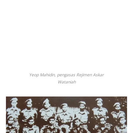
Yeop Mahidin, pengasas Rejimen Askar
Wataniah