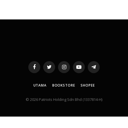
Facebook
Twitter
Instagram
YouTube
Telegram
UTAMA
BOOKSTORE
SHOPEE
© 2026 Patriots Holding Sdn Bhd (1337814-H)