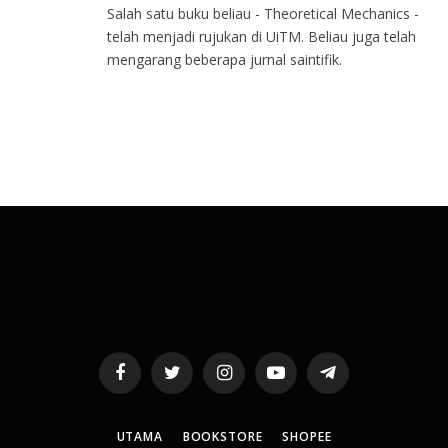
Salah satu buku beliau - Theoretical Mechanics -
telah menjadi rujukan di UiTM. Beliau juga telah
mengarang beberapa jurnal saintifik.
Facebook
Twitter
Instagram
YouTube
Telegram
UTAMA
BOOKSTORE
SHOPEE