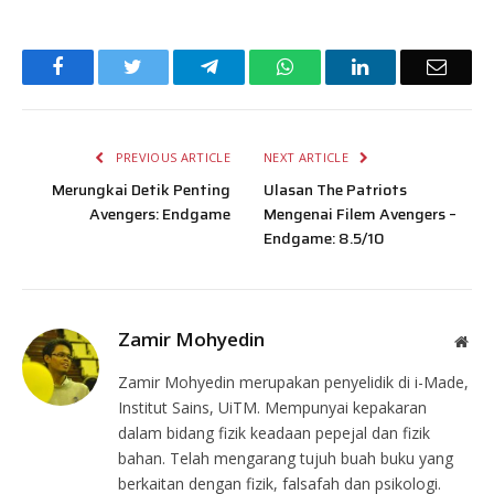
Facebook
Twitter
Telegram
WhatsApp
LinkedIn
Email
PREVIOUS ARTICLE
NEXT ARTICLE
Merungkai Detik Penting
Ulasan The Patriots
Avengers: Endgame
Mengenai Filem Avengers –
Endgame: 8.5/10
Zamir Mohyedin
Web
Zamir Mohyedin merupakan penyelidik di i-Made,
Institut Sains, UiTM. Mempunyai kepakaran
dalam bidang fizik keadaan pepejal dan fizik
bahan. Telah mengarang tujuh buah buku yang
berkaitan dengan fizik, falsafah dan psikologi.