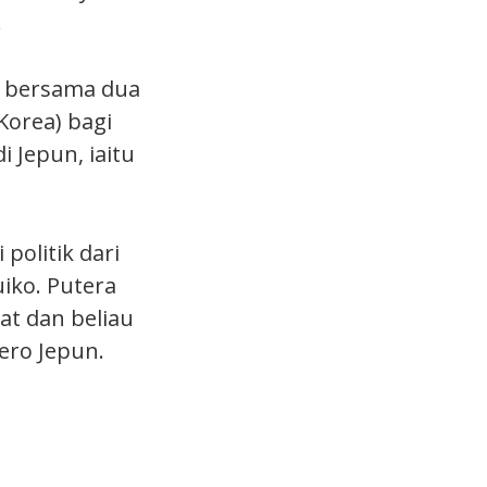
.
n bersama dua
Korea) bagi
 Jepun, iaitu
politik dari
iko. Putera
t dan beliau
ero Jepun.