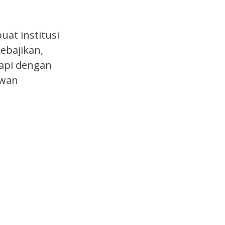
at institusi
kebajikan,
kapi dengan
ewan