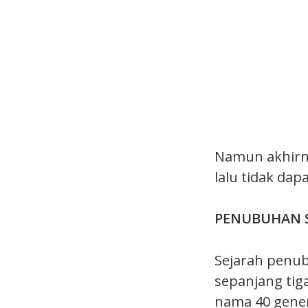
Namun akhirn
lalu tidak dap
PENUBUHAN 
Sejarah penub
sepanjang tig
nama 40 gener