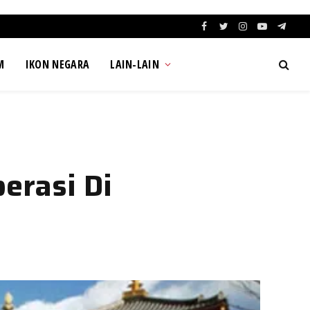
Facebook
Twitter
Instagram
YouTube
Teleg
M
IKON NEGARA
LAIN-LAIN
erasi Di