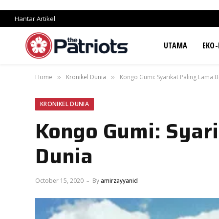
Hantar Artikel
UTAMA
EKO-
Home
Kronikel Dunia
Kongo Gumi: Syarikat Paling Lama B
»
»
KRONIKEL DUNIA
Kongo Gumi: Syari
Dunia
October 15, 2020
By
amirzayyanid