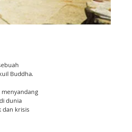
 sebuah
kuil Buddha.
ni menyandang
di dunia
 dan krisis