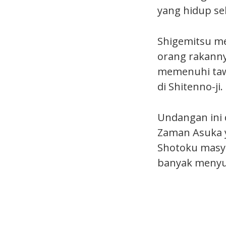
yang hidup se
Shigemitsu m
orang rakanny
memenuhi tawa
di Shitenno-ji.
Undangan ini 
Zaman Asuka 
Shotoku masyh
banyak menyu