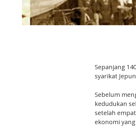
Sepanjang 140
syarikat Jepu
Sebelum meng
kedudukan seb
setelah empat
ekonomi yang