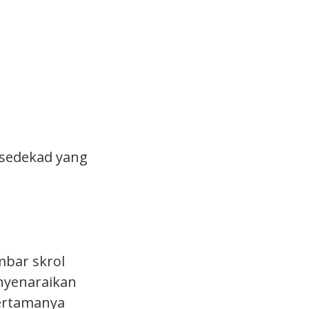
sedekad yang
mbar skrol
nyenaraikan
pertamanya