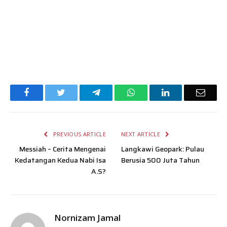
Facebook
Twitter
Telegram
WhatsApp
LinkedIn
Email
PREVIOUS ARTICLE
NEXT ARTICLE
Messiah – Cerita Mengenai
Langkawi Geopark: Pulau
Kedatangan Kedua Nabi Isa
Berusia 500 Juta Tahun
A.S?
Nornizam Jamal