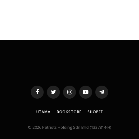
Facebook
Twitter
Instagram
YouTube
Telegram
UTAMA
BOOKSTORE
SHOPEE
© 2026 Patriots Holding Sdn Bhd (1337814-H)