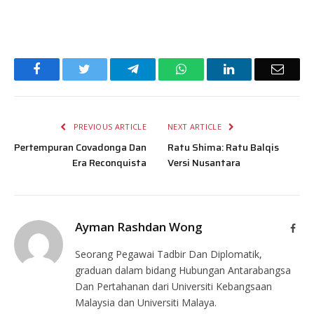
Facebook
Twitter
Telegram
WhatsApp
LinkedIn
Email
PREVIOUS ARTICLE
NEXT ARTICLE
Pertempuran Covadonga Dan
Ratu Shima: Ratu Balqis
Era Reconquista
Versi Nusantara
Ayman Rashdan Wong
Face
Seorang Pegawai Tadbir Dan Diplomatik,
graduan dalam bidang Hubungan Antarabangsa
Dan Pertahanan dari Universiti Kebangsaan
Malaysia dan Universiti Malaya.