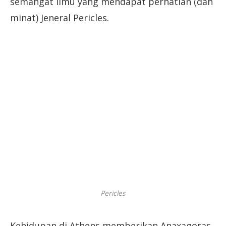
semangat ilmu yang mendapat perhatian (dan
minat) Jeneral Pericles.
Pericles
Kehidupan di Athens memberikan Anaxagoras