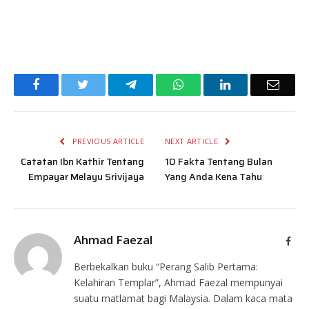
Facebook
Twitter
Telegram
WhatsApp
LinkedIn
Email
PREVIOUS ARTICLE
NEXT ARTICLE
Catatan Ibn Kathir Tentang
10 Fakta Tentang Bulan
Empayar Melayu Srivijaya
Yang Anda Kena Tahu
Ahmad Faezal
Face
Berbekalkan buku “Perang Salib Pertama:
Kelahiran Templar”, Ahmad Faezal mempunyai
suatu matlamat bagi Malaysia. Dalam kaca mata