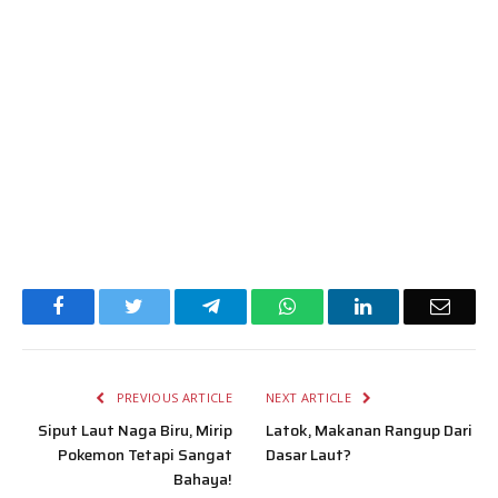
Facebook
Twitter
Telegram
WhatsApp
LinkedIn
Email
PREVIOUS ARTICLE
NEXT ARTICLE
Siput Laut Naga Biru, Mirip
Latok, Makanan Rangup Dari
Pokemon Tetapi Sangat
Dasar Laut?
Bahaya!