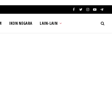
Facebook
Twitter
Instagram
YouTube
Teleg
M
IKON NEGARA
LAIN-LAIN