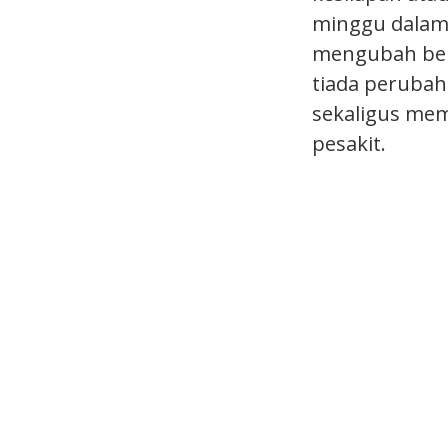
minggu dalam 
mengubah bebe
tiada perubaha
sekaligus me
pesakit.