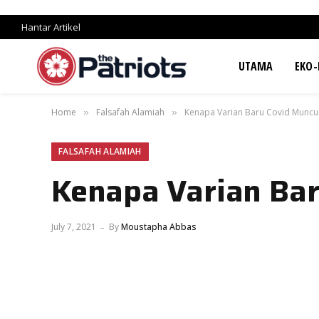
Hantar Artikel
UTAMA
EKO-
Home
Falsafah Alamiah
Kenapa Varian Baru Covid Muncu
»
»
FALSAFAH ALAMIAH
Kenapa Varian Bar
July 7, 2021
By
Moustapha Abbas