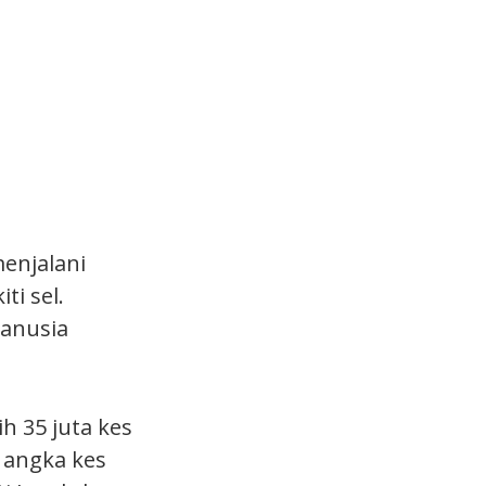
menjalani
i sel.
manusia
h 35 juta kes
 angka kes