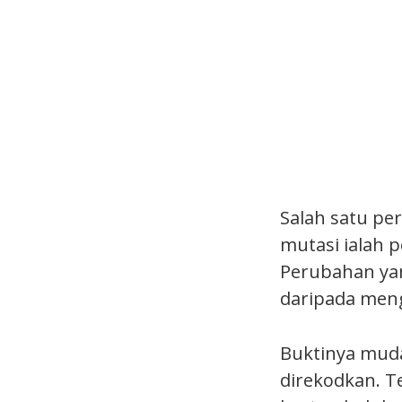
Salah satu pe
mutasi ialah 
Perubahan yan
daripada meng
Buktinya muda
direkodkan. T