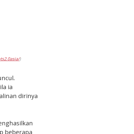
ts2.0asia/
)
ncul.
la ia
linan dirinya
enghasilkan
iap beberapa