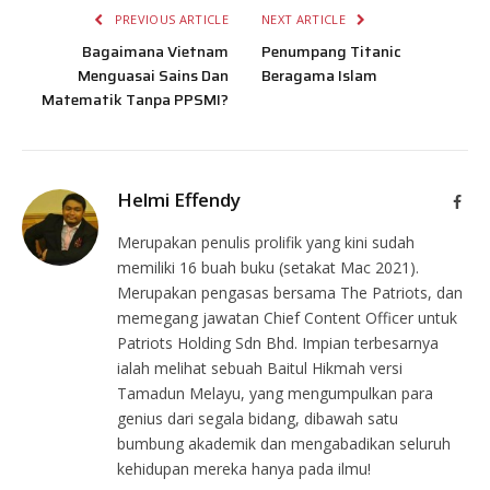
PREVIOUS ARTICLE
NEXT ARTICLE
Bagaimana Vietnam
Penumpang Titanic
Menguasai Sains Dan
Beragama Islam
Matematik Tanpa PPSMI?
Helmi Effendy
Face
Merupakan penulis prolifik yang kini sudah
memiliki 16 buah buku (setakat Mac 2021).
Merupakan pengasas bersama The Patriots, dan
memegang jawatan Chief Content Officer untuk
Patriots Holding Sdn Bhd. Impian terbesarnya
ialah melihat sebuah Baitul Hikmah versi
Tamadun Melayu, yang mengumpulkan para
genius dari segala bidang, dibawah satu
bumbung akademik dan mengabadikan seluruh
kehidupan mereka hanya pada ilmu!