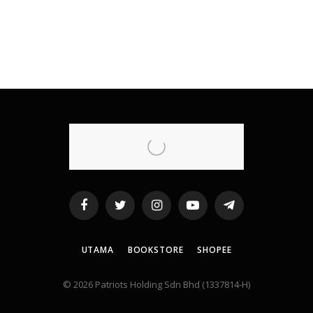
Facebook
Twitter
Instagram
YouTube
Telegram
UTAMA
BOOKSTORE
SHOPEE
© 2026 Patriots Holding Sdn Bhd (1337814-H)