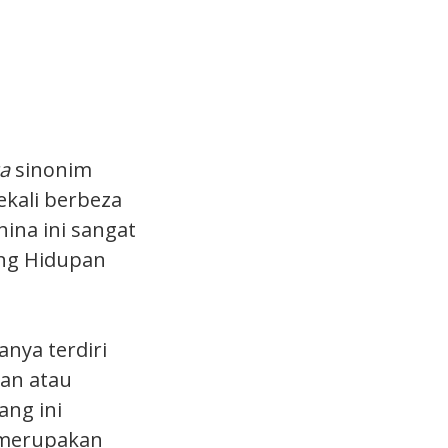
a
sinonim
ekali berbeza
ina ini sangat
ung Hidupan
nya terdiri
kan atau
ang ini
 merupakan