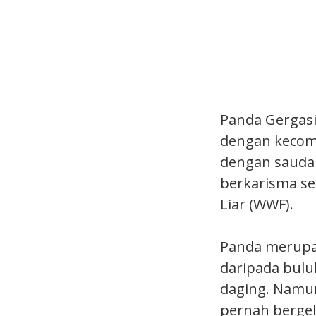
Panda Gergasi
dengan kecome
dengan saudar
berkarisma se
Liar (WWF).
Panda merupak
daripada bulu
daging. Namun
pernah bergel