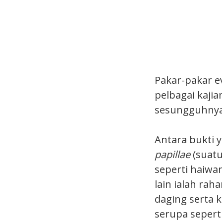
Pakar-pakar ev
pelbagai kaji
sesungguhnya
Antara bukti 
papillae
(suatu
seperti haiwan
lain ialah ra
daging serta 
serupa seperti