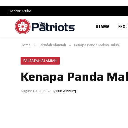
Hantar Artikel
UTAMA
EKO-
Home
Falsafah Alamiah
Kenapa Panda Makan Buluh?
»
»
FALSAFAH ALAMIAH
Kenapa Panda Ma
August 19, 2019
By
Nur Ainnurq