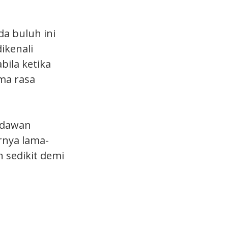
da buluh ini
ikenali
abila ketika
ma rasa
ndawan
irnya lama-
 sedikit demi