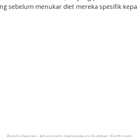
g sebelum menukar diet mereka spesifik kepa
Panda Gergasi, Ailuropoda melanoleuca Sumber: Earth.com