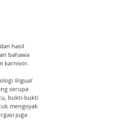
dan hasil
ikan bahawa
 karnivor.
fologi
lingual
yang serupa
u, bukti-bukti
ntuk mengoyak
rgasi juga