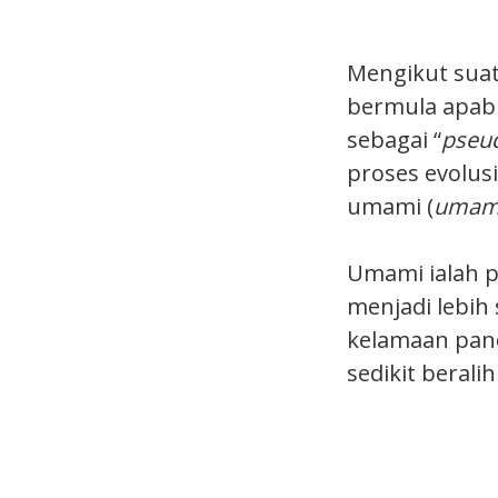
Mengikut suat
bermula apabi
sebagai “
pseu
proses evolus
umami (
umami
Umami ialah 
menjadi lebih 
kelamaan pand
sedikit berali