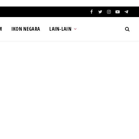
Facebook
Twitter
Instagram
YouTube
Teleg
M
IKON NEGARA
LAIN-LAIN