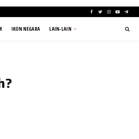
Facebook
Twitter
Instagram
YouTube
Teleg
M
IKON NEGARA
LAIN-LAIN
h?