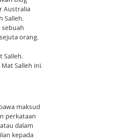
 Australia
 Salleh.
i sebuah
sejuta orang.
 Salleh.
at Salleh ini.
embawa maksud
an perkataan
 atau dalam
ilan kepada