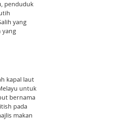
u, penduduk
utih
alih yang
h yang
h kapal laut
 Melayu untuk
ebut bernama
itish pada
ajlis makan