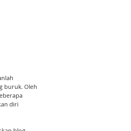
anlah
g buruk. Oleh
beberapa
an diri
skan blog