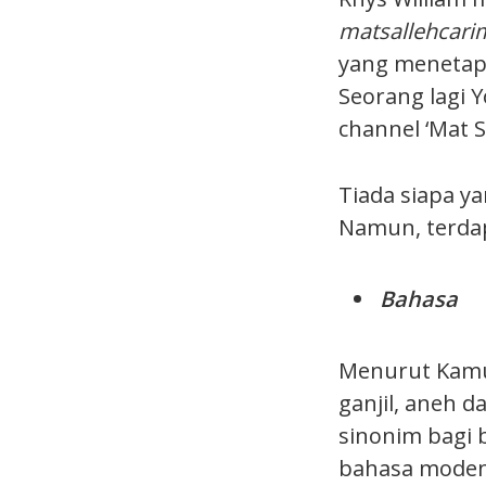
matsallehcar
yang menetap d
Seorang lagi 
channel ‘Mat 
Tiada siapa y
Namun, terdap
Bahasa
Menurut Kamu
ganjil, aneh d
sinonim bagi 
bahasa moden