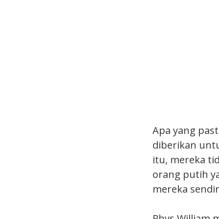
Apa yang pasti
diberikan unt
itu, mereka t
orang putih y
mereka sendir
Rhys William