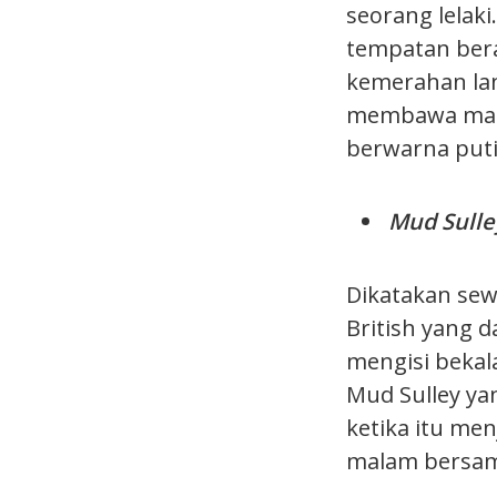
seorang lelak
tempatan bera
kemerahan lan
membawa maks
berwarna put
Mud Sulle
Dikatakan sew
British yang 
mengisi beka
Mud Sulley ya
ketika itu me
malam bersama