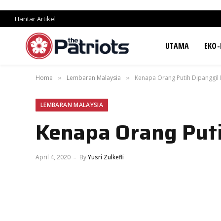
Hantar Artikel
UTAMA
EKO-
Home
Lembaran Malaysia
Kenapa Orang Putih Dipanggil 
»
»
LEMBARAN MALAYSIA
Kenapa Orang Puti
April 4, 2020
By
Yusri Zulkefli