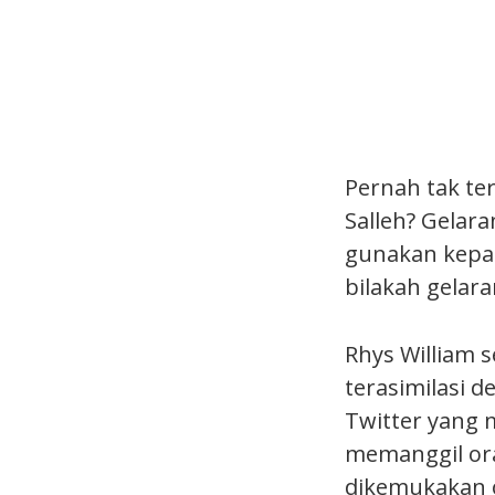
Pernah tak te
Salleh? Gelar
gunakan kepad
bilakah gelara
Rhys William 
terasimilasi 
Twitter yang
memanggil ora
dikemukakan o