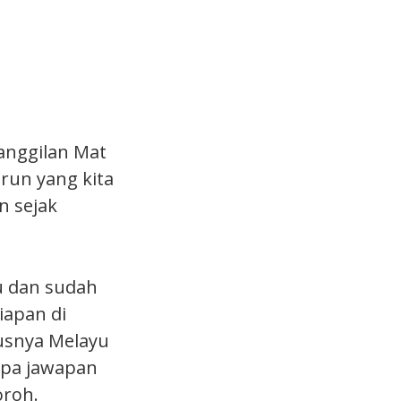
panggilan Mat
run yang kita
n sejak
u dan sudah
iapan di
usnya Melayu
apa jawapan
oroh.