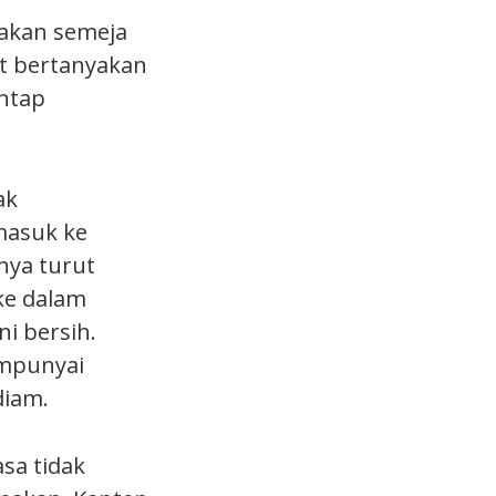
makan semeja
ut bertanyakan
ntap
ak
masuk ke
nya turut
ke dalam
ni bersih.
mpunyai
diam.
sa tidak