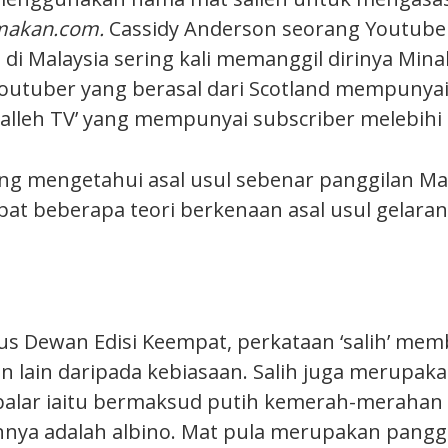
imakan.com.
Cassidy Anderson seorang Youtuber
i Malaysia sering kali memanggil dirinya Minah
Youtuber yang berasal dari Scotland mempunya
Salleh TV’ yang mempunyai subscriber melebihi 
ang mengetahui asal usul sebenar panggilan Mat
at beberapa teori berkenaan asal usul gelaran M
s Dewan Edisi Keempat, perkataan ‘salih’ m
an lain daripada kebiasaan. Salih juga merupak
balar iaitu bermaksud putih kemerah-merahan
nya adalah albino. Mat pula merupakan pangg