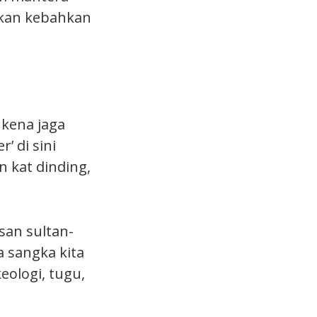
 akan kebahkan
 kena jaga
’ di sini
 kat dinding,
san sultan-
a sangka kita
eologi, tugu,