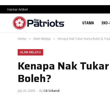
Hantar Artikel
UTAMA
EKO-
Home
Alam Melayu
Kenapa Nak Tukar Nama Bukit St. Pau
»
»
ALAM MELAYU
Kenapa Nak Tukar 
Boleh?
July 25, 2020
By
Cik Srikandi