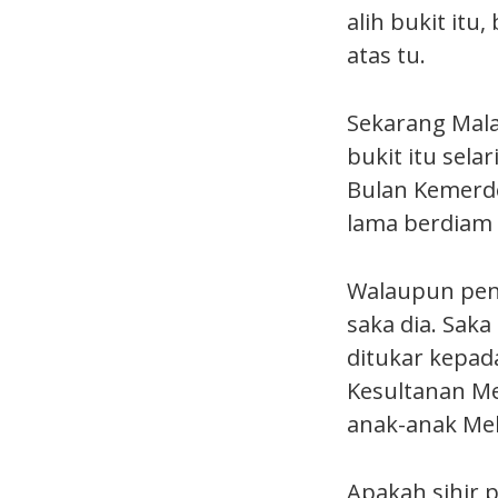
alih bukit itu
atas tu.
Sekarang Mala
bukit itu sel
Bulan Kemerde
lama berdiam 
Walaupun penj
saka dia. Saka
ditukar kepada
Kesultanan Me
anak-anak Mel
Apakah sihir 