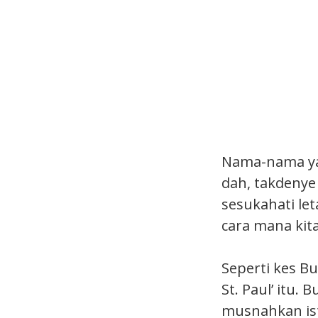
Nama-nama yan
dah, takdenye
sesukahati le
cara mana kita
Seperti kes Bu
St. Paul’ itu.
musnahkan ist