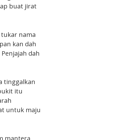
ap buat jirat
h tukar nama
epan kan dah
 Penjajah dah
a tinggalkan
ukit itu
arah
at untuk maju
am mantera