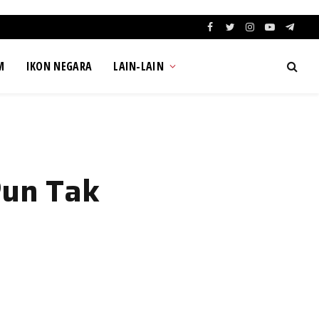
Facebook
Twitter
Instagram
YouTube
Teleg
M
IKON NEGARA
LAIN-LAIN
Pun Tak