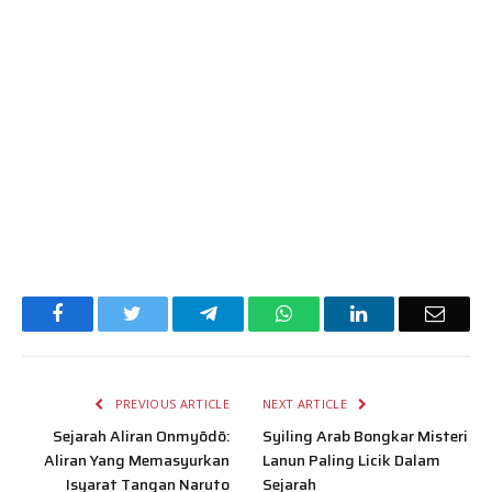
Facebook
Twitter
Telegram
WhatsApp
LinkedIn
Email
PREVIOUS ARTICLE
NEXT ARTICLE
Sejarah Aliran Onmyōdō:
Syiling Arab Bongkar Misteri
Aliran Yang Memasyurkan
Lanun Paling Licik Dalam
Isyarat Tangan Naruto
Sejarah