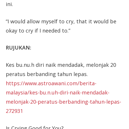
ini.
“I would allow myself to cry, that it would be
okay to cry if I needed to.”
RUJUKAN:
Kes bu.nu.h diri naik mendadak, melonjak 20
peratus berbanding tahun lepas.
https://www.astroawani.com/berita-
malaysia/kes-bu.n.uh-diri-naik-mendadak-
melonjak-20-peratus-berbanding-tahun-lepas-
272931
Is Crying Good for You?.