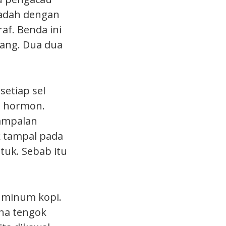
dadah dengan
af. Benda ini
rang. Dua dua
setiap sel
a hormon.
Tampalan
k tampal pada
tuk. Sebab itu
b minum kopi.
kena tengok