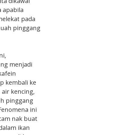
ita dikawal
 apabila
melekat pada
 buah pinggang
i,
ang menjadi
kafein
p kembali ke
air kencing,
ah pinggang
Fenomena ini
acam nak buat
 dalam ikan