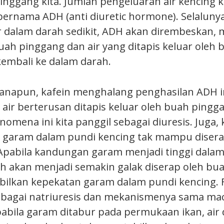
inggang kita. Jumlah pengeluaran air kencing k
ernama ADH (anti diuretic hormone). Selalunya
 dalam darah sedikit, ADH akan dirembeskan, 
buah pinggang dan air yang ditapis keluar oleh
kembali ke dalam darah.
napun, kafein menghalang penghasilan ADH in
ir berterusan ditapis keluar oleh buah pingg
enomena ini kita panggil sebagai diuresis. Juga, 
garam dalam pundi kencing tak mampu disera
Apabila kandungan garam menjadi tinggi dalam 
ah akan menjadi semakin galak diserap oleh bu
ilkan kepekatan garam dalam pundi kencing. 
sebagai natriuresis dan mekanismenya sama m
pabila garam ditabur pada permukaan ikan, air