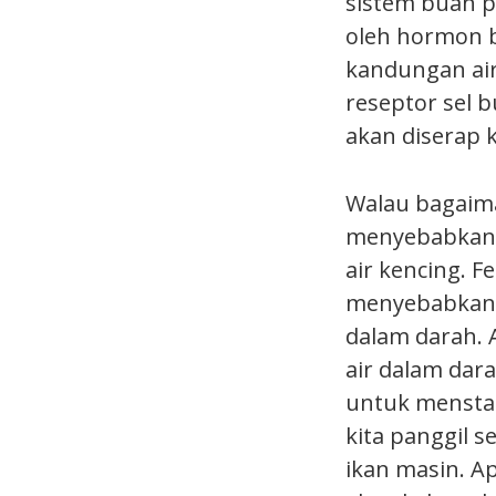
sistem buah p
oleh hormon b
kandungan air
reseptor sel 
akan diserap 
Walau bagaima
menyebabkan a
air kencing. F
menyebabkan 
dalam darah. 
air dalam dar
untuk menstab
kita panggil 
ikan masin. A