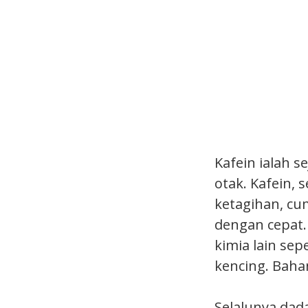
Kafein ialah 
otak. Kafein,
ketagihan, cu
dengan cepat.
kimia lain se
kencing. Bahan
Selalunya dad