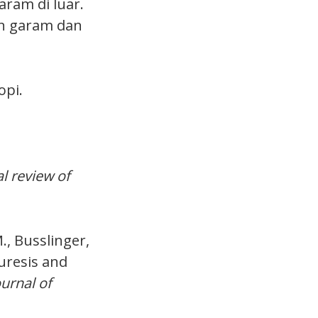
aram di luar.
an garam dan
opi.
l review of
M., Busslinger,
iuresis and
urnal of