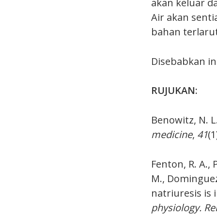
akan keluar d
Air akan sent
bahan terlarut
Disebabkan ini
RUJUKAN:
Benowitz, N. L
medicine
,
41
(1
Fenton, R. A., 
M., Dominguez R
natriuresis is
physiology. Re