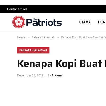
Hantar Artikel
UTAMA
EKO-
Home
Falsafah Alamiah
Kenapa Kopi Buat Rasa Nak Terk
»
»
FALSAFAH ALAMIAH
Kenapa Kopi Buat 
December 28, 2019
By
A. Akmal