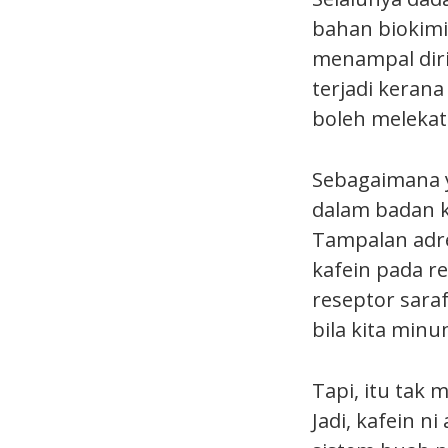
bahan biokimi
menampal diri
terjadi kerana
boleh melekat
Sebagaimana ya
dalam badan 
Tampalan adre
kafein pada r
reseptor saraf
bila kita min
Tapi, itu tak
Jadi, kafein n