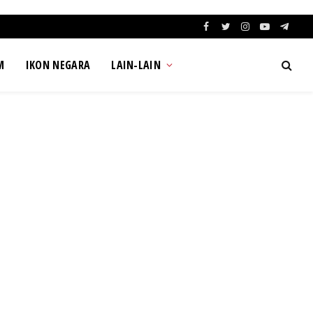
Facebook
Twitter
Instagram
YouTube
Teleg
M
IKON NEGARA
LAIN-LAIN