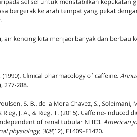
aripada sel sel untuk menstabilkan kepekatan g
iasa bergerak ke arah tempat yang pekat deng
.
, air kencing kita menjadi banyak dan berbau k
. (1990). Clinical pharmacology of caffeine.
Annua
), 277-288.
Poulsen, S. B., de la Mora Chavez, S., Soleimani, 
ieg, J. A., & Rieg, T. (2015). Caffeine-induced d
 independent of renal tubular NHE3.
American jo
nal physiology
,
308
(12), F1409–F1420.