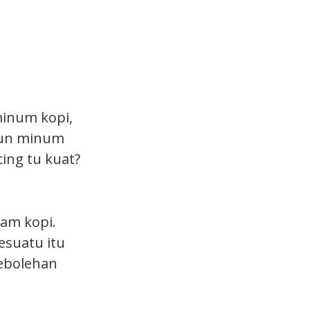
minum kopi,
pun minum
ing tu kuat?
lam kopi.
esuatu itu
ebolehan