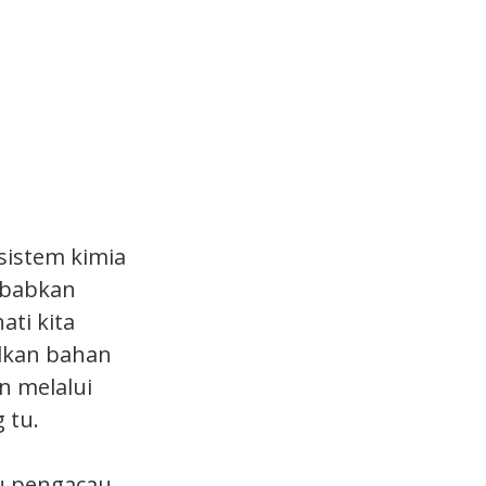
sistem kimia
ebabkan
ti kita
ilkan bahan
n melalui
 tu.
au pengacau