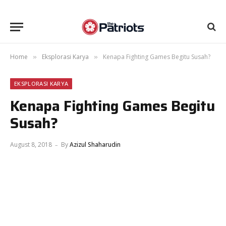
Home
Eksplorasi Karya
Kenapa Fighting Games Begitu Susah?
»
»
EKSPLORASI KARYA
Kenapa Fighting Games Begitu
Susah?
August 8, 2018
By
Azizul Shaharudin