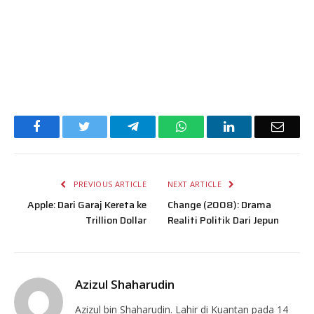
Facebook
Twitter
Telegram
WhatsApp
LinkedIn
Email
PREVIOUS ARTICLE
NEXT ARTICLE
Apple: Dari Garaj Kereta ke
Change (2008): Drama
Trillion Dollar
Realiti Politik Dari Jepun
Azizul Shaharudin
Azizul bin Shaharudin. Lahir di Kuantan pada 14