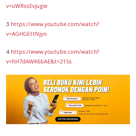
v=uWRssEvjugw
3
https://www.youtube.com/watch?
v=AGHGEttNjyo
4
https://www.youtube.com/watch?
v=hH7dAWK6bAE&t=215s