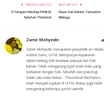
PREVIOUS ARTICLE
NEXT ARTICLE
S*rangan Hendap PKM Di
Daun Inai Dalam Tamadun
Selatan Thailand
Melayu
Zamir Mohyedin
Web
Zamir Mohyedin merupakan penyelidik di i-Made,
Institut Sains, UiTM. Mempunyai kepakaran
dalam bidang fizik keadaan pepejal dan fizik
bahan. Telah mengarang tujuh buah buku yang
berkaitan dengan fizik, falsafah dan psikologi.
Salah satu buku beliau - Theoretical Mechanics -
telah menjadi rujukan di UiTM. Beliau juga telah
mengarang beberapa jurnal saintifik.