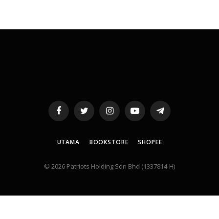
Facebook
Twitter
Instagram
YouTube
Telegram
UTAMA
BOOKSTORE
SHOPEE
© 2026 Patriots Holding Sdn Bhd (1337814-H)