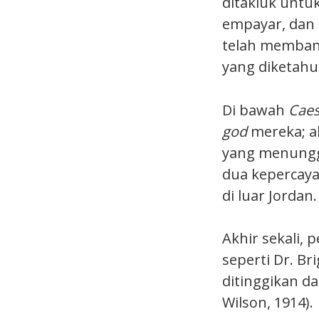
ditakluk untu
empayar, dan 
telah memban
yang diketahui
Di bawah
Caes
god
mereka; ah
yang menunggu
dua kepercayaa
di luar Jordan.
Akhir sekali,
seperti Dr. B
ditinggikan d
Wilson, 1914).