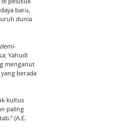
 di pelusuk
udaya baru,
luruh dunia
demi-
sa; Yahudi
ang menganut
t yang berada
uk kultus
an paling
b.” (A.E.