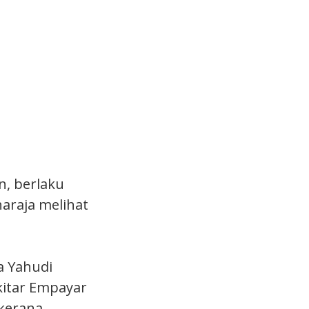
n, berlaku
araja melihat
a Yahudi
ekitar Empayar
kerana