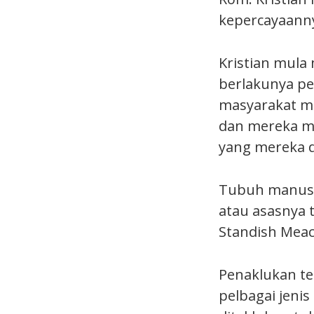
kepercayaanny
Kristian mula 
berlakunya pe
masyarakat mu
dan mereka m
yang mereka d
Tubuh manusia
atau asasnya ti
Standish Meac
Penaklukan t
pelbagai jeni