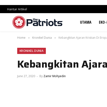
Hantar Artikel
UTAMA
EKO-
Home
Kronikel Dunia
Kebangkitan Ajaran Kristian Di Erop
»
»
KRONIKEL DUNIA
Kebangkitan Ajara
June 27, 2020
By
Zamir Mohyedin