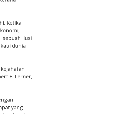
i. Ketika
ekonomi,
 sebuah ilusi
kaui dunia
 kejahatan
bert E. Lerner,
engan
mpat yang