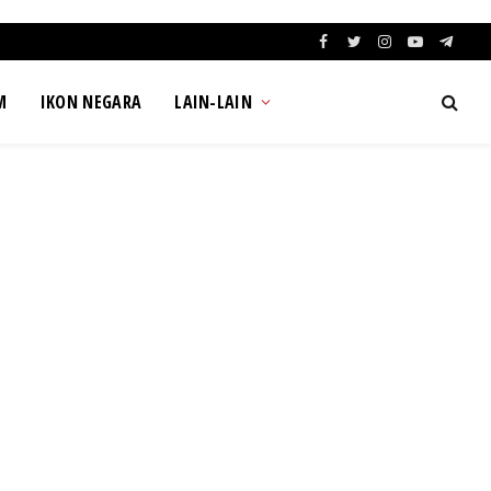
Facebook
Twitter
Instagram
YouTube
Teleg
M
IKON NEGARA
LAIN-LAIN