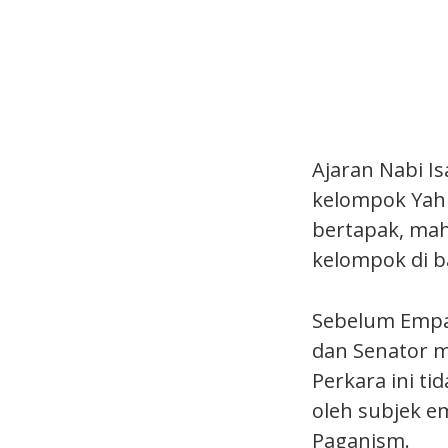
Ajaran Nabi Is
kelompok Yahu
bertapak, ma
kelompok di 
Sebelum Empay
dan Senator m
Perkara ini t
oleh subjek 
Paganism.