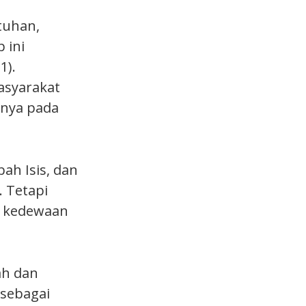
tuhan,
 ini
1).
asyarakat
knya pada
h Isis, dan
 Tetapi
p kedewaan
ah dan
 sebagai