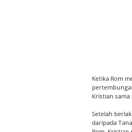
Ketika Rom me
pertembungan 
Kristian sama
Setelah berla
daripada Tanah
Rom. Kristian