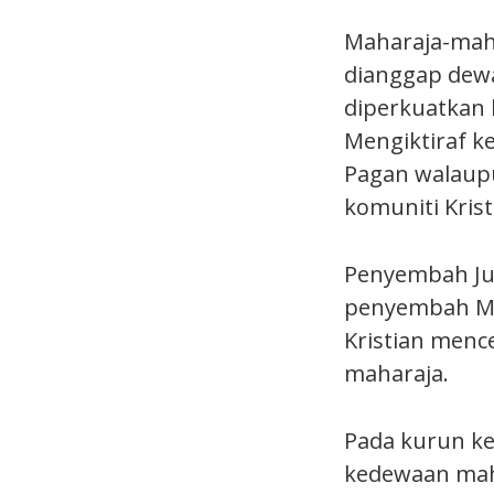
Maharaja-mah
dianggap dewa
diperkuatkan 
Mengiktiraf k
Pagan walaupu
komuniti Krist
Penyembah Jup
penyembah Mi
Kristian men
maharaja.
Pada kurun ke
kedewaan maha