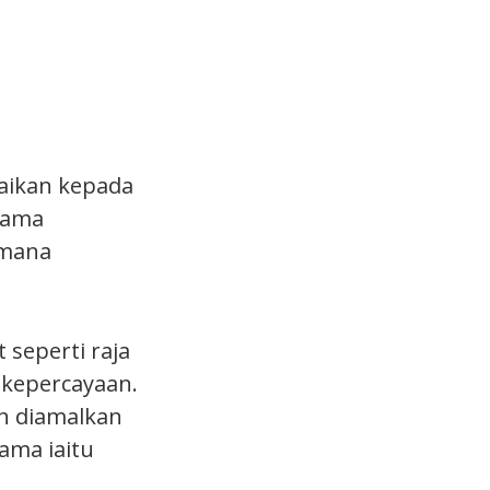
paikan kepada
 lama
-mana
seperti raja
 kepercayaan.
an diamalkan
ama iaitu