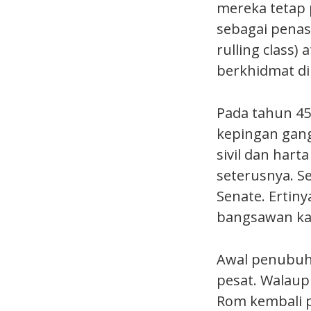
mereka tetap 
sebagai penasi
rulling class
berkhidmat d
Pada tahun 4
kepingan gang
sivil dan har
seterusnya. S
Senate. Ertiny
bangsawan ka
Awal penubuh
pesat. Walau
Rom kembali p