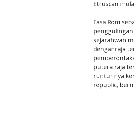
Etruscan mul
Fasa Rom seba
penggulingan 
sejarahwan me
denganraja ter
pemberontakan
putera raja t
runtuhnya ke
republic, ber