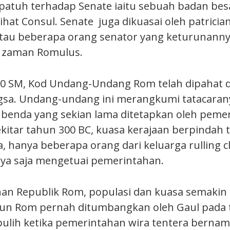
patuh terhadap Senate iaitu sebuah badan be
hat Consul. Senate juga dikuasai oleh patricia
) atau beberapa orang senator yang keturunann
i zaman Romulus.
50 SM, Kod Undang-Undang Rom telah dipahat 
sa. Undang-undang ini merangkumi tatacarany
ta benda yang sekian lama ditetapkan oleh pem
ekitar tahun 300 BC, kuasa kerajaan berpindah
a, hanya beberapa orang dari keluarga rulling c
ya saja mengetuai pemerintahan.
an Republik Rom, populasi dan kuasa semaki
pun Rom pernah ditumbangkan oleh Gaul pada 
ulih ketika pemerintahan wira tentera bernam