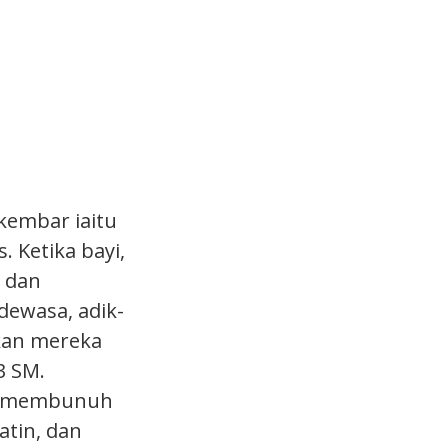
kembar iaitu
 Ketika bayi,
a dan
dewasa, adik-
kan mereka
3 SM.
ah membunuh
atin, dan