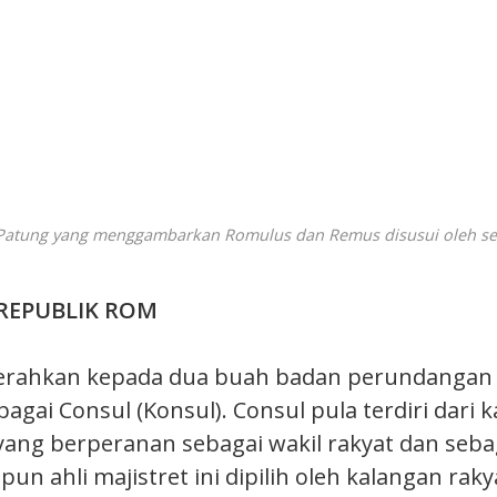
atung yang menggambarkan Romulus dan Remus disusui oleh ser
REPUBLIK ROM
iserahkan kepada dua buah badan perundangan
gai Consul (Konsul). Consul pula terdiri dari 
t yang berperanan sebagai wakil rakyat dan se
un ahli majistret ini dipilih oleh kalangan ra