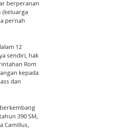
sar berperanan
n (keluarga
ya pernah
dalam 12
a sendiri, hak
erintahan Rom
 tangan kepada
lass dan
n berkembang
tahun 390 SM,
a Camillus,