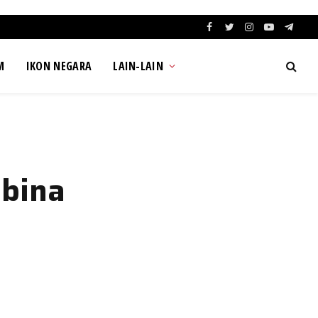
Facebook
Twitter
Instagram
YouTube
Teleg
M
IKON NEGARA
LAIN-LAIN
bina