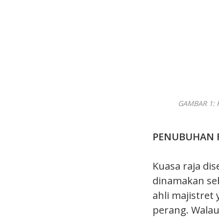
GAMBAR 1: P
PENUBUHAN 
Kuasa raja d
dinamakan seba
ahli majistre
perang. Walaup