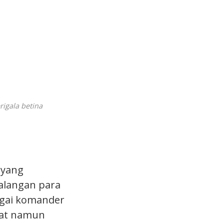
igala betina
 yang
kalangan para
bagai komander
kyat namun