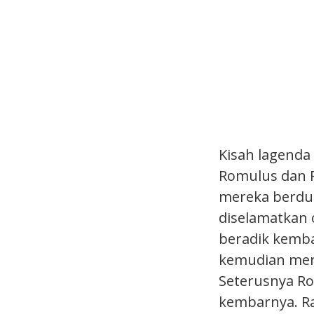
Kisah lagenda
Romulus dan R
mereka berdua
diselamatkan o
beradik kemba
kemudian meng
Seterusnya R
kembarnya. Raj