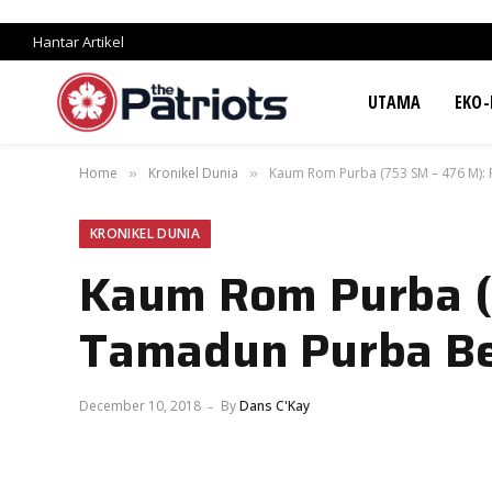
Hantar Artikel
UTAMA
EKO-
Home
Kronikel Dunia
Kaum Rom Purba (753 SM – 476 M):
»
»
KRONIKEL DUNIA
Kaum Rom Purba (
Tamadun Purba Be
December 10, 2018
By
Dans C'Kay