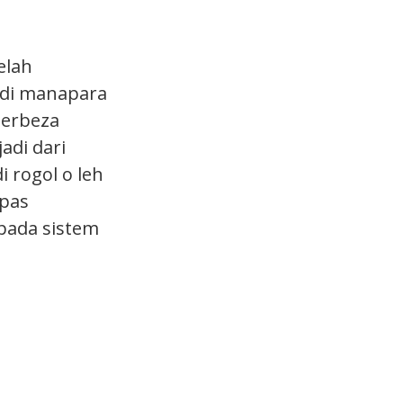
elah
, di manapara
berbeza
adi dari
 rogol o leh
epas
pada sistem