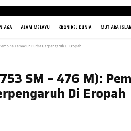
NIAGA
ALAM MELAYU
KRONIKEL DUNIA
MUTIARA ISLA
 Pembina Tamadun Purba Berpengaruh Di Eropah
753 SM – 476 M): Pem
rpengaruh Di Eropah