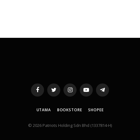
Facebook
Twitter
Instagram
YouTube
Telegram
UTAMA
BOOKSTORE
SHOPEE
© 2026 Patriots Holding Sdn Bhd (1337814-H)