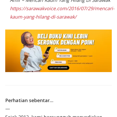
Amir – Mencari Kaum Yang Hilang Di Sarawak
https://sarawakvoice.com/2016/07/29/mencari-
kaum-yang-hilang-di-sarawak/
Perhatian sebentar…
—
Sejak 2012, kami bersungguh menyediakan