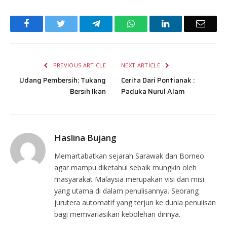
Facebook
Twitter
Telegram
WhatsApp
LinkedIn
Email
PREVIOUS ARTICLE
NEXT ARTICLE
Udang Pembersih: Tukang
Cerita Dari Pontianak :
Bersih Ikan
Paduka Nurul Alam
Haslina Bujang
Memartabatkan sejarah Sarawak dan Borneo
agar mampu diketahui sebaik mungkin oleh
masyarakat Malaysia merupakan visi dan misi
yang utama di dalam penulisannya. Seorang
jurutera automatif yang terjun ke dunia penulisan
bagi memvariasikan kebolehan dirinya.